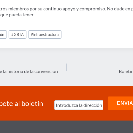
stros miembros por su continuo apoyo y compromiso. No dude en 
 que pueda tener.
ión
#
GBTA
#
infraestructura
e la historia de la convención
Boletí
bete al boletín