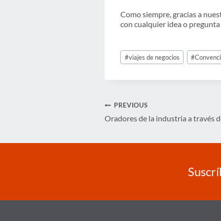
Como siempre, gracias a nue
con cualquier idea o pregunta
Post
#
viajes de negocios
#
Convenc
Tags:
Navegación
PREVIOUS
Oradores de la industria a través d
de
entradas
Suscrí