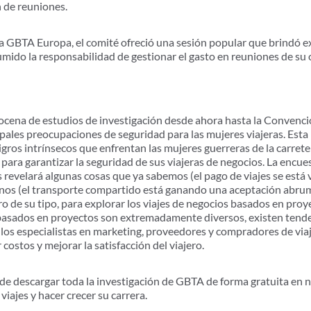
n de reuniones.
a GBTA Europa, el comité ofreció una sesión popular que brindó ex
mido la responsabilidad de gestionar el gasto en reuniones de su o
cena de estudios de investigación desde ahora hasta la Convenci
ipales preocupaciones de seguridad para las mujeres viajeras. Esta
ligros intrínsecos que enfrentan las mujeres guerreras de la carret
para garantizar la seguridad de sus viajeras de negocios. La encue
 revelará algunas cosas que ya sabemos (el pago de viajes se está 
nos (el transporte compartido está ganando una aceptación abr
ro de su tipo, para explorar los viajes de negocios basados en pro
s basados en proyectos son extremadamente diversos, existen tend
 los especialistas en marketing, proveedores y compradores de viaj
costos y mejorar la satisfacción del viajero.
descargar toda la investigación de GBTA de forma gratuita en n
iajes y hacer crecer su carrera.