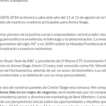
stamos trabajando.
BTA 2018 se llevará a cabo este año del 11 al 15 de agosto en la
os de nuestros oradores principales para Arena Stage.
orte, pionero de la justicia social y emprendedor, será el orador de
g personifica la excelencia, el liderazgo y la determinación. La revi
rtantes del siglo XX” y en 2009 recibió la Medalla Presidencial d
 inspirarán a nuestros asistentes.
a en Shark Tank de ABC y presidente de O'Shares ETF Investments F
osto en Arena Stage. Kevin O'Leary, más conocido como Mr. Wonde
os de Norteamérica, además de ser un autor de bestsellers. Los asi
comerciales y se deleitarán con su vivaz personalidad.
r dos de nuestros paneles de Center Stage esta semana. Me comp
osas líderes en viajes de negocios
, será moderado por mi compa
esidenta sénior y directora de marketing de Best Western. Contar
rán sus perspectivas únicas sobre las oportunidades y desafíos que