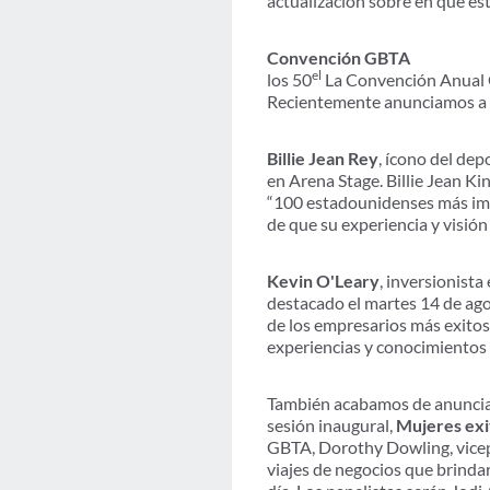
actualización sobre en qué e
Convención GBTA
el
los 50
La Convención Anual G
Recientemente anunciamos a d
Billie Jean Rey
, ícono del dep
en Arena Stage. Billie Jean Kin
“100 estadounidenses más impo
de que su experiencia y visión
Kevin O'Leary
, inversionist
destacado el martes 14 de ag
de los empresarios más exitos
experiencias y conocimientos 
También acabamos de anuncia
sesión inaugural,
Mujeres exit
GBTA, Dorothy Dowling, vicepr
viajes de negocios que brinda