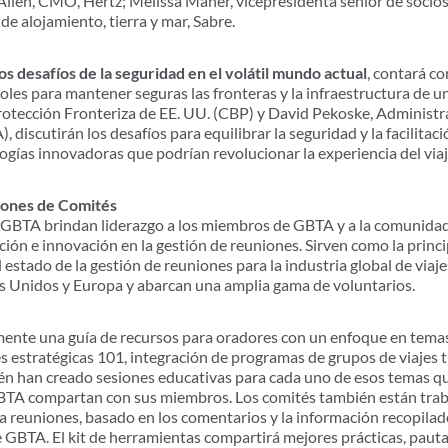
 Allen, CMO, Hertz; Melissa Maher, vicepresidenta senior de socios 
de alojamiento, tierra y mar, Sabre.
os desafíos de la seguridad en el volátil mundo actual
, contará co
roles para mantener seguras las fronteras y la infraestructura de 
tección Fronteriza de EE. UU. (CBP) y David Pekoske, Administra
 discutirán los desafíos para equilibrar la seguridad y la facilitac
ogías innovadoras que podrían revolucionar la experiencia del viaj
iones de Comités
GBTA brindan liderazgo a los miembros de GBTA y a la comunidad 
ción e innovación en la gestión de reuniones. Sirven como la princ
l estado de la gestión de reuniones para la industria global de via
s Unidos y Europa y abarcan una amplia gama de voluntarios.
ente una guía de recursos para oradores con un enfoque en temas
s estratégicas 101, integración de programas de grupos de viajes t
bién han creado sesiones educativas para cada uno de esos temas q
 GBTA compartan con sus miembros. Los comités también están tra
 reuniones, basado en los comentarios y la información recopila
BTA. El kit de herramientas compartirá mejores prácticas, pautas