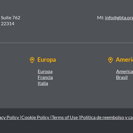
 Suite 762
MI:
info@gbta.or
A 22314
Europa
Americ
Europa
America 
Francia
Brasil
Italia
cy Policy |
Cookie Policy |
Terms of Use |
Política de reembolso y c