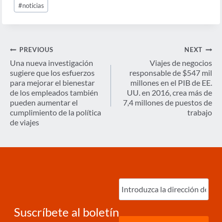
#
noticias
Tags:
Navegación
PREVIOUS
NEXT
de
Una nueva investigación
Viajes de negocios
sugiere que los esfuerzos
responsable de $547 mil
entradas
para mejorar el bienestar
millones en el PIB de EE.
de los empleados también
UU. en 2016, crea más de
pueden aumentar el
7,4 millones de puestos de
cumplimiento de la política
trabajo
de viajes
Ingrese
correo
electrónico
(Required)
Suscríbete al boletín