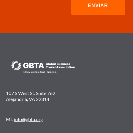
107 S West St. Suite 762
Alejandría, VA 22314
MI:
info@gbta.org