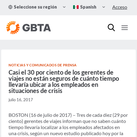
Skip
TOGGLE
TOGGLE
Acceso
Seleccione su región
Spanish
to
CHILD
CHILD
MENU
MENU
content
NOTICIAS Y COMUNICADOS DE PRENSA
Casi el 30 por ciento de los gerentes de
viajes no están seguros de cuánto tiempo
llevaría ubicar a los empleados en
situaciones de crisis
julio 16, 2017
BOSTON (16 de julio de 2017) – Tres de cada diez (29 por
ciento) gerentes de viajes informan que no saben cuánto
tiempo llevaría localizar a los empleados afectados en
una crisis, según un nuevo estudio publicado hoy por la