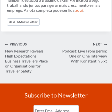
Também destacou o trabalho da GBTA e incitou a seguir
trabalhando juntos para gerar mais crescimento e mais
emprego. A nota completa pode ser lida
aqui
.
Post
#
LATAMnewsletter
Tags:
Post
PREVIOUS
NEXT
navigation
New Research Reveals
Podcast: Live From Berlin:
High Expectations
One on One Interview
Business Travellers Place
With Konstantin Sixt
on Organisations for
Traveller Safety
Subscribe to Newsletter
Enter
Email
(Required)