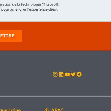
gration de la technologie Microsoft
 pour améliorer l'expérience client
Instagram
LinkedIn
YouTube
Twitter
Facebook
ue latine
APAC