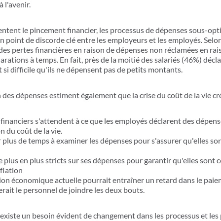
à l'avenir.
ssentent le pincement financier, les processus de dépenses sous-op
n point de discorde clé entre les employeurs et les employés. Sel
des pertes financières en raison de dépenses non réclamées en ra
larations à temps. En fait, près de la moitié des salariés (46%) déc
si difficile qu'ils ne dépensent pas de petits montants.
 des dépenses estiment également que la crise du coût de la vie cré
financiers s'attendent à ce que les employés déclarent des dépen
n du coût de la vie.
 plus de temps à examiner les dépenses pour s'assurer qu'elles so
 plus en plus stricts sur ses dépenses pour garantir qu'elles sont
nflation
tion économique actuelle pourrait entraîner un retard dans le pai
rait le personnel de joindre les deux bouts.
il existe un besoin évident de changement dans les processus et les