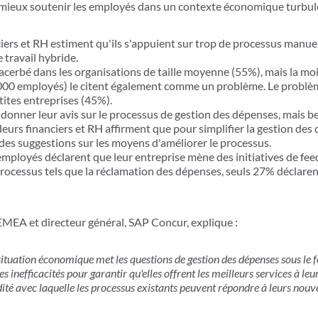
 mieux soutenir les employés dans un contexte économique turbule
iers et RH estiment qu'ils s'appuient sur trop de processus manue
 travail hybride.
xacerbé dans les organisations de taille moyenne (55%), mais la mo
 000 employés) le citent également comme un problème. Le problè
tites entreprises (45%).
donner leur avis sur le processus de gestion des dépenses, mais b
deurs financiers et RH affirment que pour simplifier la gestion des 
s suggestions sur les moyens d'améliorer le processus.
mployés déclarent que leur entreprise mène des initiatives de fe
 processus tels que la réclamation des dépenses, seuls 27% déclaren
MEA et directeur général, SAP Concur, explique :
la situation économique met les questions de gestion des dépenses sous le 
s inefficacités pour garantir qu'elles offrent les meilleurs services à le
dité avec laquelle les processus existants peuvent répondre à leurs nouv