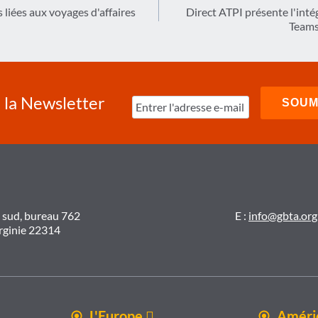
 liées aux voyages d'affaires
Direct ATPI présente l'inté
Teams
à la Newsletter
t sud, bureau 762
E :
info@gbta.org
irginie 22314
L'Europe 
Amériq