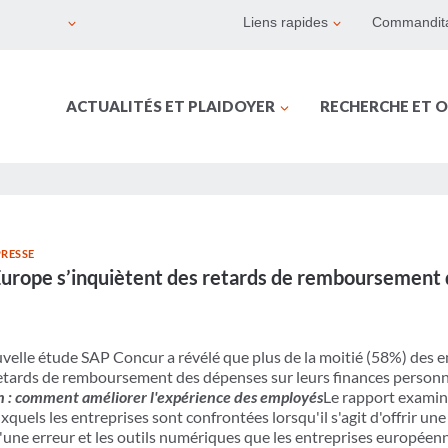
Liens rapides
Commandita
ACTUALITÉS ET PLAIDOYER
RECHERCHE ET O
RESSE
l’Europe s’inquiètent des retards de remboursemen
elle étude SAP Concur a révélé que plus de la moitié (58%) des 
etards de remboursement des dépenses sur leurs finances personne
on : comment améliorer l'expérience des employés
Le rapport examine
 auxquels les entreprises sont confrontées lorsqu'il s'agit d'offrir 
'une erreur et les outils numériques que les entreprises europée