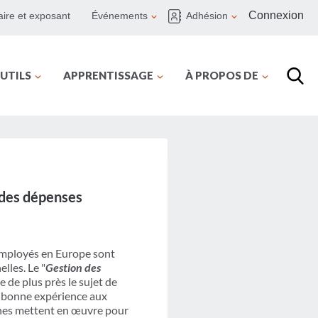
Connexion
ire et exposant
Événements
Adhésion
UTILS
APPRENTISSAGE
À PROPOS DE
t des dépenses
employés en Europe sont
lles. Le "
Gestion des
 de plus près le sujet de
une bonne expérience aux
nnes mettent en œuvre pour