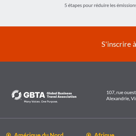
5 étapes pour réduire les émissions
de
l’article
S'inscrire 
107, rue oues
Alexandrie, V
Amérique du Nord
Afrique