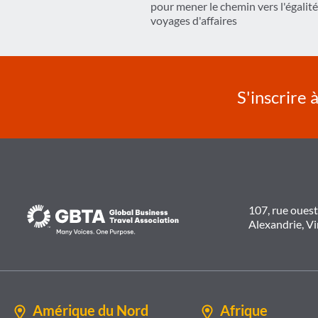
pour mener le chemin vers l'égalité
l’article
voyages d'affaires
S'inscrire 
107, rue oues
Alexandrie, V
Amérique du Nord
Afrique