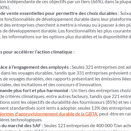
ion indépendante de ces objectifs par un tiers (66%), dans la plupar
 (60%).
 de vente essentielles pour permettre des choix durables :
Soixa
des fonctionnalités de développement durable dans leur plateform
ent des entreprises cherchent à mettre à niveau ou à passer à des 
s de développement durable. Les fonctionnalités les plus courantes
 les informations sur les options plus durables et la disponibilité 
 pour accélérer l’action climatique :
âce à l’engagement des employés :
Seules 321 entreprises ont ad
dans les voyages durables, tandis que 331 entreprises prévoient d
s de voyages durables, des rapports présentant les émissions liée
ales, des incitations et des concours d'innovation.
ande plus fort et plus harmonisé :
Un tiers des entreprises chois
e critères climatiques, entre autres facteurs, tandis que 221 entrep
ions sont les objectifs de durabilité des fournisseurs (85%) et les 
ent standardisés sont lents à adopter, seules 13% des entreprises 
Normes d'approvisionnement durable de la GBTA
, peut-être en r
rières technologiques.
n du marché des SAF :
Seules 121 entreprises de 400 000 T/an ach