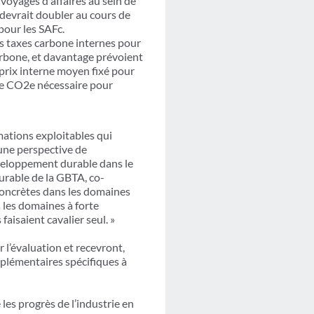
voyages d'affaires au sein de
devrait doubler au cours de
 pour les SAFc.
es taxes carbone internes pour
arbone, et davantage prévoient
 prix interne moyen fixé pour
e CO2e nécessaire pour
mations exploitables qui
une perspective de
veloppement durable dans le
urable de la GBTA, co-
concrètes dans les domaines
 les domaines à forte
faisaient cavalier seul. »
 l’évaluation et recevront,
pplémentaires spécifiques à
les progrès de l’industrie en