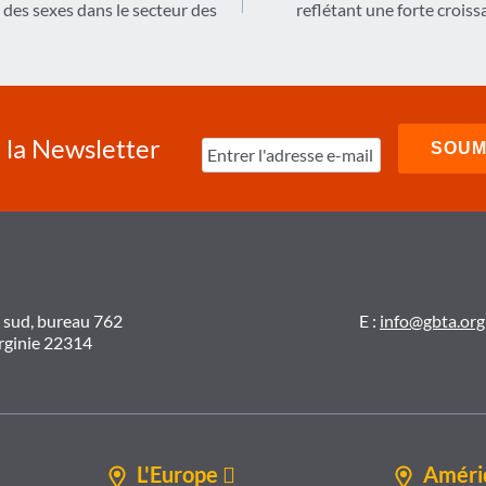
 des sexes dans le secteur des
reflétant une forte croi
à la Newsletter
t sud, bureau 762
E :
info@gbta.org
irginie 22314
L'Europe 
Amériq