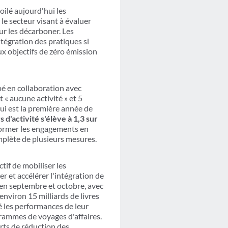
voilé aujourd'hui les
 le secteur visant à évaluer
ur les décarboner. Les
ntégration des pratiques si
ux objectifs de zéro émission
é en collaboration avec
t « aucune activité » et 5
qui est la première année de
 d'activité s'élève à 1,3 sur
sformer les engagements en
complète de plusieurs mesures.
tif de mobiliser les
r et accélérer l'intégration de
é en septembre et octobre, avec
nviron 15 milliards de livres
ué les performances de leur
grammes de voyages d'affaires.
orts de réduction des