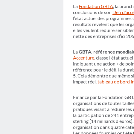
La
Fondation GBTA
, la branc
conclusions de son
Défi d'accé
l’état actuel des programmes d
résultats révèlent que les org
elles veulent réduire sensible
nette des entreprises d’ici 20
La
GBTA, référence mondiale
Accenture
,
classe l'état actue
indiquant une action « de poin
référence pour le défi, la dur
5
. Cela démontre que même si 
impact réel.
tableau de bord in
Financé par la Fondation GB
organisations de toutes taille
pratiques visant à réduire les
la participation de 241 entrep
sterling (14 milliards d'euros
organisation dans quatre catég
Les données fournies ont été fo