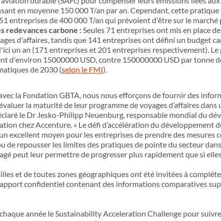
d'aviation durable (SAFc) pour compenser leurs émissions liées aux 
ensant en moyenne 150 000 T/an par an. Cependant, cette pratique 
51 entreprises de 400 000 T/an qui prévoient d'être sur le marché
des redevances carbone :
Seules 71 entreprises ont mis en place d
ges d'affaires, tandis que 141 entreprises ont défini un budget c
d'ici un an (171 entreprises et 201 entreprises respectivement). Le
ment d'environ 15000000 USD, contre 150000000 USD par tonne d
imatiques de 2030 (
selon le FMI
).
 avec la Fondation GBTA, nous nous efforçons de fournir des infor
évaluer la maturité de leur programme de voyages d’affaires dans 
éclaré le Dr Jesko-Philipp Neuenburg, responsable mondial du dé
iation chez Accenture. « Le défi d’accélération du développement d
 un excellent moyen pour les entreprises de prendre des mesures 
u de repousser les limites des pratiques de pointe du secteur dans
agé peut leur permettre de progresser plus rapidement que si elles 
illes et de toutes zones géographiques ont été invitées à compléter
 rapport confidentiel contenant des informations comparatives su
 chaque année le Sustainability Acceleration Challenge pour suivre 