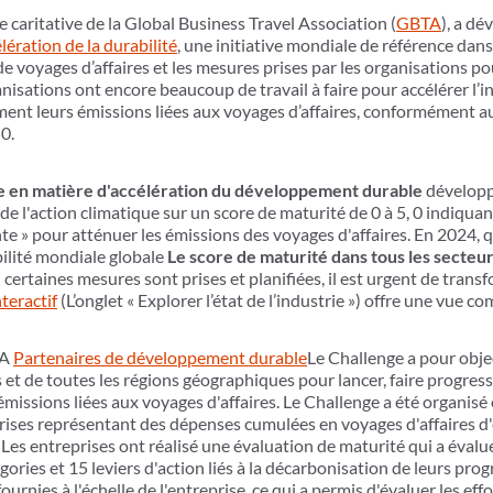
he caritative de la Global Business Travel Association (
GBTA
), a dé
lération de la durabilité
, une initiative mondiale de référence dans
e voyages d’affaires et les mesures prises par les organisations po
anisations ont encore beaucoup de travail à faire pour accélérer l’i
ment leurs émissions liées aux voyages d’affaires, conformément a
50.
 en matière d'accélération du développement durable
développ
l de l'action climatique sur un score de maturité de 0 à 5, 0 indiquan
te » pour atténuer les émissions des voyages d'affaires. En 2024, 
abilité mondiale globale
Le score de maturité dans tous les secteurs
certaines mesures sont prises et planifiées, il est urgent de tran
teractif
(L’onglet « Explorer l’état de l’industrie ») offre une vue 
TA
Partenaires de développement durable
Le Challenge a pour objec
s et de toutes les régions géographiques pour lancer, faire progresse
 émissions liées aux voyages d'affaires. Le Challenge a été organis
rises représentant des dépenses cumulées en voyages d'affaires d'e
). Les entreprises ont réalisé une évaluation de maturité qui a éval
ories et 15 leviers d'action liés à la décarbonisation de leurs pro
urnies à l'échelle de l'entreprise, ce qui a permis d'évaluer les eff