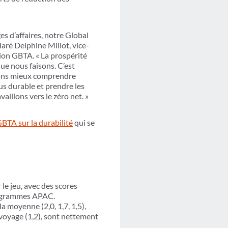
s d’affaires, notre Global
aré Delphine Millot, vice-
ion GBTA. « La prospérité
que nous faisons. C’est
uvons mieux comprendre
s durable et prendre les
illons vers le zéro net. »
TA sur la durabilité
qui se
e jeu, avec des scores
 programmes APAC.
a moyenne (2,0, 1,7, 1,5),
 voyage (1,2), sont nettement