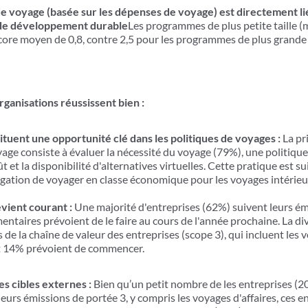
de voyage (basée sur les dépenses de voyage) est directement li
 de développement durable
Les programmes de plus petite taille (m
core moyen de 0,8, contre 2,5 pour les programmes de plus grande t
rganisations réussissent bien :
ituent une opportunité clé dans les politiques de voyages :
La pr
oyage consiste à évaluer la nécessité du voyage (79%), une politiq
 et la disponibilité d'alternatives virtuelles. Cette pratique est su
igation de voyager en classe économique pour les voyages intérie
evient courant :
Une majorité d'entreprises (62%) suivent leurs ém
entaires prévoient de le faire au cours de l'année prochaine. La di
de la chaîne de valeur des entreprises (scope 3), qui incluent les v
et 14% prévoient de commencer.
es cibles externes :
Bien qu’un petit nombre de
les entreprises (2
eurs émissions de portée 3, y compris les voyages d'affaires, ces 