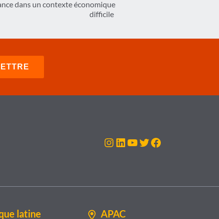
ssance dans un contexte économique
difficile
Instagram
LinkedIn
YouTube
Twitter
Facebook
ue latine
APAC