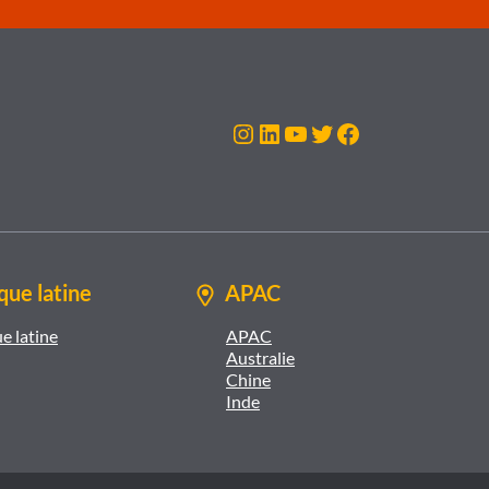
Instagram
LinkedIn
YouTube
Twitter
Facebook
ue latine
APAC
e latine
APAC
Australie
Chine
Inde