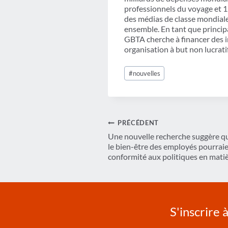
professionnels du voyage et 1
des médias de classe mondiale
ensemble. En tant que principa
GBTA cherche à financer des in
organisation à but non lucrati
Étiquettes
#
nouvelles
de
la
publication :
Navigation
PRÉCÉDENT
Une nouvelle recherche suggère que
de
le bien-être des employés pourraie
conformité aux politiques en mati
l’article
S'inscrire 