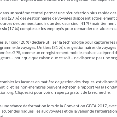
dans un système central permet une récupération plus rapide des
tiers (29 %) des gestionnaires de voyages disposent actuellement
ources de données, tandis que deux sur cinq (41 %) maintiennent
six (17 %) compte sur les employés pour demander de l’aide en ca
s sur cinq (20 %) déclare utiliser la technologie pour capturer le
gramme de voyages. Un tiers (31 %) des gestionnaires de voyages 
données GPS, comme un enregistrement mobile, mais cela dépend du
ageurs – pour quelque raison que ce soit – ne dispense pas une org
combler les lacunes en matière de gestion des risques, est disponi
nt ici et les non-membres peuvent acheter le rapport via la Fond
n.org. Cliquez ici pour voir un aperçu gratuit de la recherche.
 une séance de formation lors de la Convention GBTA 2017, avec l
iscuter des risques liés aux voyages et de la valeur de l'intégratio
ut.