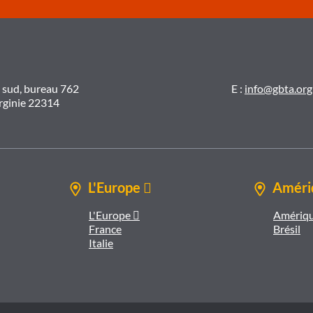
t sud, bureau 762
E :
info@gbta.org
irginie 22314
L'Europe 
Amériq
L'Europe 
Amériqu
France
Brésil
Italie