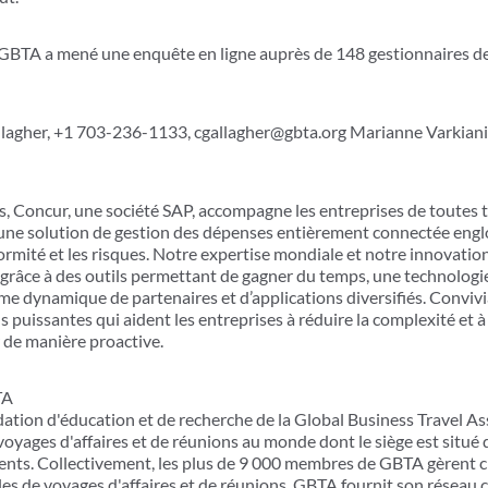
GBTA a mené une enquête en ligne auprès de 148 gestionnaires d
lagher, +1 703-236-1133, cgallagher@gbta.org Marianne Varkiani
, Concur, une société SAP, accompagne les entreprises de toutes ta
 une solution de gestion des dépenses entièrement connectée engl
formité et les risques. Notre expertise mondiale et notre innovati
 grâce à des outils permettant de gagner du temps, une technologi
 dynamique de partenaires et d’applications diversifiés. Convivial
 puissantes qui aident les entreprises à réduire la complexité et à
r de manière proactive.
TA
ation d'éducation et de recherche de la Global Business Travel As
oyages d'affaires et de réunions au monde dont le siège est situé
nents. Collectivement, les plus de 9 000 membres de GBTA gèrent
es de voyages d'affaires et de réunions. GBTA fournit son réseau 