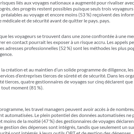
 risques liés aux voyages nationaux a augmenté pour rivaliser avec
ogrès, des progrès restent possibles puisque seuls trois voyageurs
 préalables au voyage et encore moins (53 %) reçoivent des informa
 médicale et de sécurité avant de quitter le pays. pays.
é que les voyageurs se trouvent dans une zone confrontée à une me
er en contact pourrait les exposer à un risque accru. Les appels pe
des adresses professionnelles (52 %) sont les méthodes les plus 
rgence.
à la création et au maintien d’un solide programme de diligence, les
ervices d’entreprises tierces de sûreté et de sécurité. Dans les org
ité tierces, quatre gestionnaires de voyages sur cinq déclarent qu
 à tout moment (81 %).
u programme, les travel managers peuvent avoir accès à de nombre
ont automatisées. Le plein potentiel des données automatisées ne p
 et moins de la moitié (47 %) des gestionnaires de voyages déclaren
 de gestion des dépenses sont intégrés, tandis que seulement un su
écurité sont intégrés à leurs outils OBT et de gestion des dépenses.