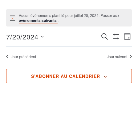
Aucun évènements planifié pour juillet 20, 2024. Passer aux
évènements suivants
.
Recherch
Na
7/20/2024
RECHERCHE
JOUR
Show
et
de
Sélectionnez
Filters
une
navigatio
vu
date.
Jour précédent
Jour suivant
de
Év
vues
S’ABONNER AU CALENDRIER
Évènemen