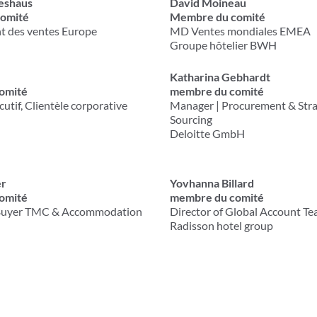
eshaus
David Moineau
omité
Membre du comité
t des ventes Europe
MD Ventes mondiales EMEA
Groupe hôtelier BWH
Katharina Gebhardt
omité
membre du comité
utif, Clientèle corporative
Manager | Procurement & Stra
Sourcing
Deloitte GmbH
er
Yovhanna Billard
omité
membre du comité
 Buyer TMC & Accommodation
Director of Global Account T
Radisson hotel group