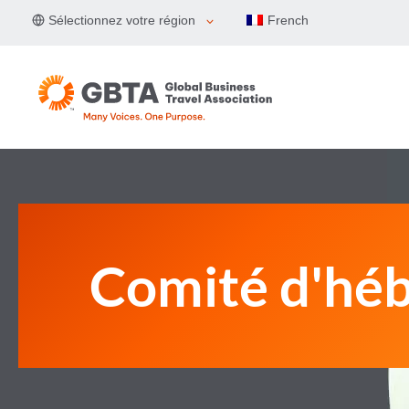
Aller
Sélectionnez votre région
French
au
contenu
Comité d'hé