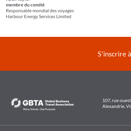
membre du comité
Responsable mondial des voyages
Harbour Energy Services Limited
S'inscrire 
107, rue oues
Alexandrie, V