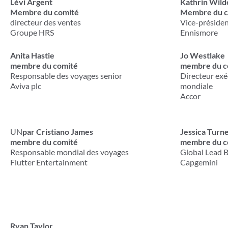
Lévi Argent
Kathrin Wild
Membre du comité
Membre du c
directeur des ventes
Vice-présiden
Groupe HRS
Ennismore
Anita Hastie
Jo Westlake
membre du comité
membre du c
Responsable des voyages senior
Directeur exéc
Aviva plc
mondiale
Accor
UN
par Cristiano James
Jessica Turn
membre du comité
membre du c
Responsable mondial des voyages
Global Lead
Flutter Entertainment
Capgemini
Ryan Taylor