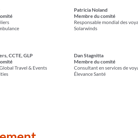
v
Patricia Noland
omité
Membre du comité
liers
Responsable mondial des voy
mbulance
Solarwinds
rs, CCTE, GLP
Dan Stagnitta
omité
Membre du comité
 Global Travel & Events
Consultant en services de voy
ties
Élevance Santé
gement