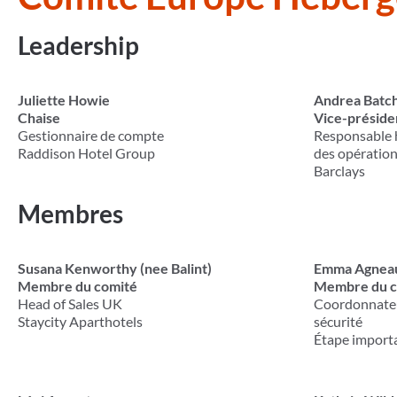
Leadership
Juliette Howie
Andrea Batc
Chaise
Vice-préside
Gestionnaire de compte
Responsable h
Raddison Hotel Group
des opératio
Barclays
Membres
Susana
Kenworthy (nee Balint)
Emma Agnea
Membre du comité
Membre du c
Head of Sales UK
Coordonnateu
Staycity Aparthotels
sécurité
Étape import