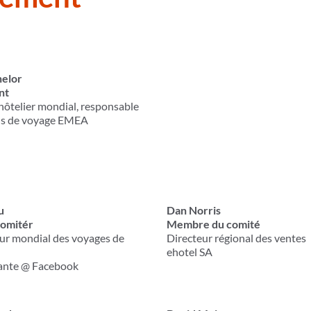
helor
nt
ôtelier mondial, responsable
ns de voyage EMEA
u
Dan Norris
omité
r
Membre du comité
r mondial des voyages de
Directeur régional des ventes
ehotel SA
ante @ Facebook