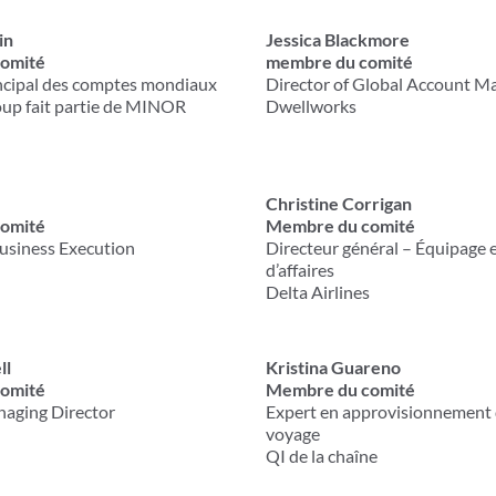
in
Jessica Blackmore
omité
membre du comité
incipal des comptes mondiaux
Director of Global Account 
up fait partie de MINOR
Dwellworks
Christine Corrigan
omité
Membre du comité
usiness Execution
Directeur général – Équipage 
d’affaires
Delta Airlines
ll
Kristina Guareno
omité
Membre du comité
naging Director
Expert en approvisionnement 
voyage
QI de la chaîne