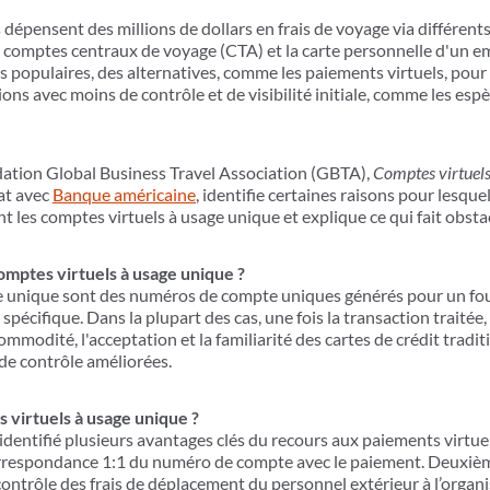
 dépensent des millions de dollars en frais de voyage via différen
les comptes centraux de voyage (CTA) et la carte personnelle d'un 
populaires, des alternatives, comme les paiements virtuels, pour l
ons avec moins de contrôle et de visibilité initiale, comme les espè
dation Global Business Travel Association (GBTA),
Comptes virtuels 
iat avec
Banque américaine
, identifie certaines raisons pour lesquel
 les comptes virtuels à usage unique et explique ce qui fait obsta
mptes virtuels à usage unique ?
ge unique sont des numéros de compte uniques générés pour un fo
spécifique. Dans la plupart des cas, une fois la transaction traitée
commodité, l'acceptation et la familiarité des cartes de crédit tradi
 de contrôle améliorées.
 virtuels à usage unique ?
identifié plusieurs avantages clés du recours aux paiements virtue
correspondance 1:1 du numéro de compte avec le paiement. Deuxiè
contrôle des frais de déplacement du personnel extérieur à l’organ