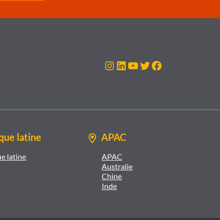
Instagram
LinkedIn
YouTube
Twitter
Facebook
ue latine
APAC
e latine
APAC
Australie
Chine
Inde