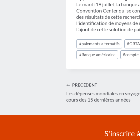
Le mardi 19 juillet, la banque
Convention Center qui se conc
des résultats de cette recherch
l'identification de moyens de m
l'ajout de cette solution de p
Étiquettes
#
paiements alternatifs
#
GBT
de
la
#
Banque américaine
#
compte 
publication :
Navigation
PRÉCÉDENT
Les dépenses mondiales en voyages
de
cours des 15 dernières années
l’article
S'inscrire 