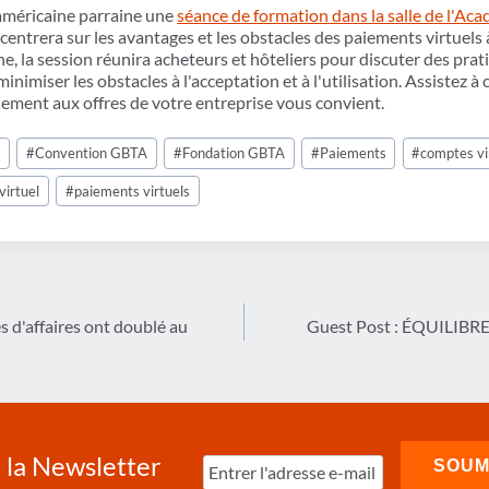
 américaine parraine une
séance de formation dans la salle de l'Ac
entrera sur les avantages et les obstacles des paiements virtuels 
e, la session réunira acheteurs et hôteliers pour discuter des prati
inimiser les obstacles à l'acceptation et à l'utilisation. Assistez à 
aiement aux offres de votre entreprise vous convient.
A
#
Convention GBTA
#
Fondation GBTA
#
Paiements
#
comptes vi
virtuel
#
paiements virtuels
 d'affaires ont doublé au
Guest Post : ÉQUILI
à la Newsletter