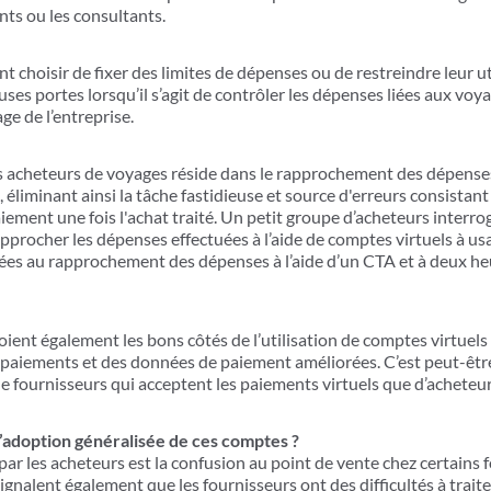
nts ou les consultants.
nt choisir de fixer des limites de dépenses ou de restreindre leur u
es portes lorsqu’il s’agit de contrôler les dépenses liées aux voyag
ge de l’entreprise.
s acheteurs de voyages réside dans le rapprochement des dépenses.
éliminant ainsi la tâche fastidieuse et source d'erreurs consistan
ment une fois l'achat traité. Un petit groupe d’acheteurs interro
pprocher les dépenses effectuées à l’aide de comptes virtuels à us
es au rapprochement des dépenses à l’aide d’un CTA et à deux heu
oient également les bons côtés de l’utilisation de comptes virtue
paiements et des données de paiement améliorées. C’est peut-être l
fournisseurs qui acceptent les paiements virtuels que d’acheteurs 
 l’adoption généralisée de ces comptes ?
par les acheteurs est la confusion au point de vente chez certains 
signalent également que les fournisseurs ont des difficultés à trait