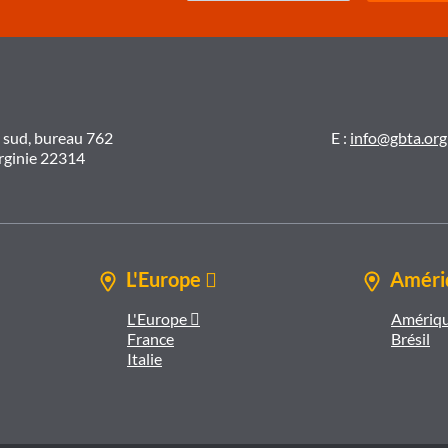
t sud, bureau 762
E :
info@gbta.org
irginie 22314
L'Europe 
Amériq
L'Europe 
Amériqu
France
Brésil
Italie