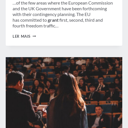
…of the few areas where the European Commission
and the UK Government have been forthcoming
with their contingency planning. The EU
has committed to
grant
first, second, third and
fourth freedom traffic…
ATUALIZAÇÃO
LER MAIS
DO
BREXIT:
REJEIÇÃO
DO
REINO
UNIDO
AO
ACORDO
DE
RETIRADA
AUMENTA
A
CHANCE
DE
NÃO-
ACORDO