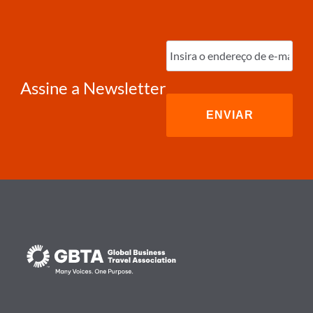
Digite
o
e-
mail
(obrigatório)
Assine a Newsletter