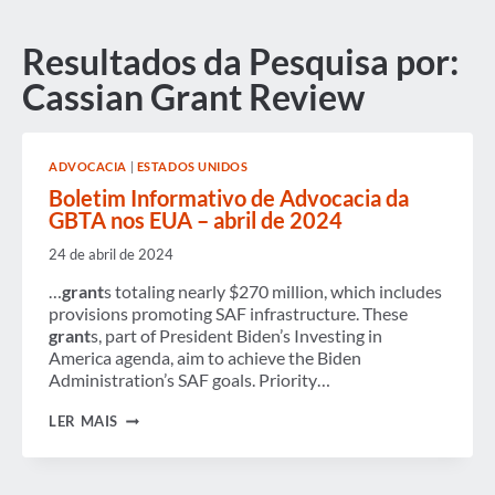
Resultados da Pesquisa por:
Cassian Grant Review
ADVOCACIA
|
ESTADOS UNIDOS
Boletim Informativo de Advocacia da
GBTA nos EUA – abril de 2024
24 de abril de 2024
…
grant
s totaling nearly $270 million, which includes
provisions promoting SAF infrastructure. These
grant
s, part of President Biden’s Investing in
America agenda, aim to achieve the Biden
Administration’s SAF goals. Priority…
BOLETIM
LER MAIS
INFORMATIVO
DE
ADVOCACIA
DA