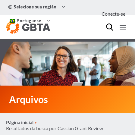
Pular
ALTERNAR
Selecione sua região
para
MENU
Conecte-se
FILHO
o
ALTERNAR
Conteúdo
Portuguese
MENU
FILHO
Arquivos
Página inicial
Resultados da busca por:Cassian Grant Review