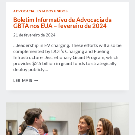
GBTA
NOS
ADVOCACIA
|
ESTADOS UNIDOS
EUA
–
Boletim Informativo de Advocacia da
ABRIL
GBTA nos EUA – fevereiro de 2024
DE
2024
21 de fevereiro de 2024
…leadership in EV charging. These efforts will also be
complemented by DOT’s Charging and Fueling
Infrastructure Discretionary
Grant
Program, which
provides $2.5 billion in
grant
funds to strategically
deploy publicly…
BOLETIM
LER MAIS
INFORMATIVO
DE
ADVOCACIA
DA
GBTA
NOS
EUA
–
FEVEREIRO
DE
2024