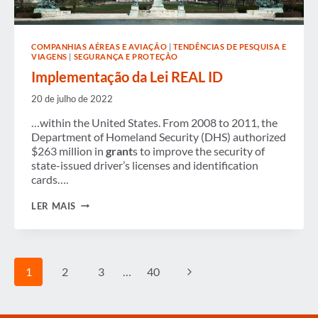
COMPANHIAS AÉREAS E AVIAÇÃO
|
TENDÊNCIAS DE PESQUISA E
VIAGENS
|
SEGURANÇA E PROTEÇÃO
Implementação da Lei REAL ID
20 de julho de 2022
…within the United States. From 2008 to 2011, the
Department of Homeland Security (DHS) authorized
$263 million in
grant
s to improve the security of
state-issued driver’s licenses and identification
cards….
IMPLEMENTAÇÃO
LER MAIS
DA
LEI
REAL
ID
Navegação
Página
1
2
3
…
40
da
Seguinte
Página