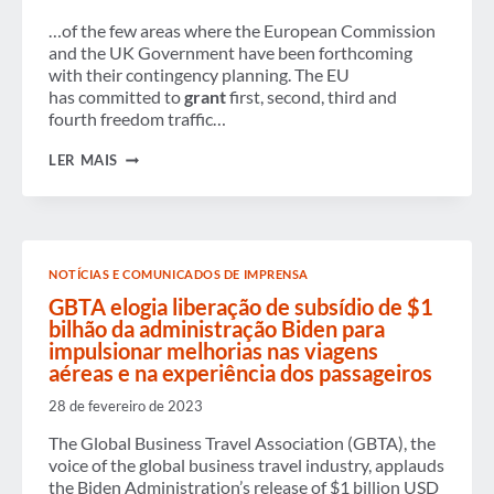
…of the few areas where the European Commission
and the UK Government have been forthcoming
with their contingency planning. The EU
has committed to
grant
first, second, third and
fourth freedom traffic…
ATUALIZAÇÃO
LER MAIS
DO
BREXIT:
REJEIÇÃO
DO
REINO
UNIDO
NOTÍCIAS E COMUNICADOS DE IMPRENSA
AO
ACORDO
GBTA elogia liberação de subsídio de $1
DE
bilhão da administração Biden
para
RETIRADA
impulsionar melhorias nas viagens
AUMENTA
A
aéreas e na experiência dos passageiros
CHANCE
DE
28 de fevereiro de 2023
NÃO-
ACORDO
The Global Business Travel Association (GBTA), the
voice of the global business travel industry, applauds
the Biden Administration’s release of $1 billion USD