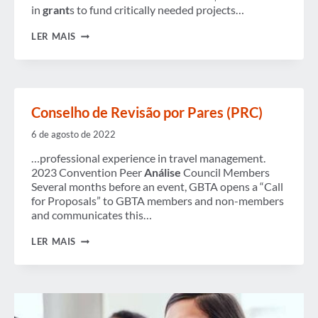
in
grant
s to fund critically needed projects…
GBTA
LER MAIS
ELOGIA
A
LIBERAÇÃO
DE
SUBSÍDIO
DE
Conselho de Revisão por Pares (PRC)
$1
BILHÃO
6 de agosto de 2022
DA
ADMINISTRAÇÃO
…professional experience in travel management.
BIDEN
PARA
2023 Convention Peer
Análise
Council Members
IMPULSIONAR
Several months before an event, GBTA opens a “Call
MELHORIAS
for Proposals” to GBTA members and non-members
NAS
and communicates this…
VIAGENS
AÉREAS
E
CONSELHO
LER MAIS
NA
DE
EXPERIÊNCIA
REVISÃO
DOS
POR
PASSAGEIROS
PARES
(PRC)