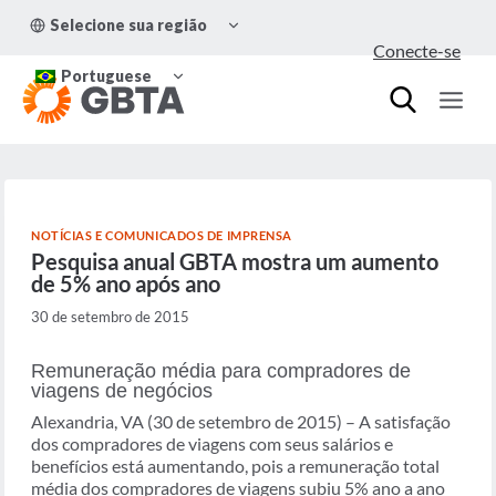
Pular
ALTERNAR
Selecione sua região
para
MENU
Conecte-se
FILHO
o
ALTERNAR
Conteúdo
Portuguese
MENU
FILHO
NOTÍCIAS E COMUNICADOS DE IMPRENSA
Pesquisa anual GBTA mostra um aumento
de 5% ano após ano
30 de setembro de 2015
Remuneração média para compradores de
viagens de negócios
Alexandria, VA (30 de setembro de 2015) – A satisfação
dos compradores de viagens com seus salários e
benefícios está aumentando, pois a remuneração total
média dos compradores de viagens subiu 5% ano a ano