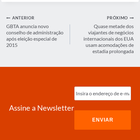
Navegação
ANTERIOR
PRÓXIMO
de
GBTA anuncia novo
Quase metade dos
conselho de administração
viajantes de negócios
Post
após eleição especial de
internacionais dos EUA
2015
usam acomodações de
estadia prolongada
Digite
o
e-
mail
(obrigatório)
Assine a Newsletter