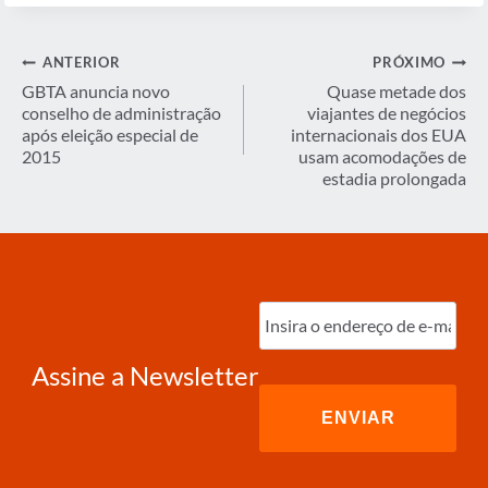
Navegação
ANTERIOR
PRÓXIMO
de
GBTA anuncia novo
Quase metade dos
conselho de administração
viajantes de negócios
Post
após eleição especial de
internacionais dos EUA
2015
usam acomodações de
estadia prolongada
Digite
o
e-
mail
(obrigatório)
Assine a Newsletter