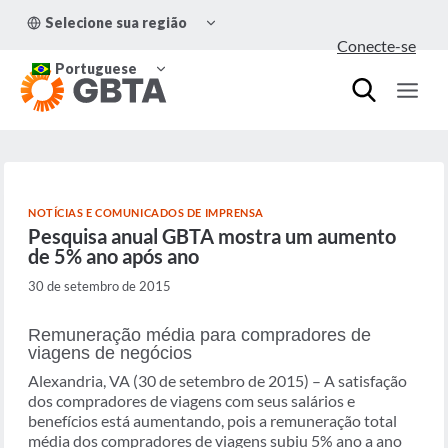
Pular
ALTERNAR
Selecione sua região
para
MENU
Conecte-se
FILHO
o
ALTERNAR
Conteúdo
Portuguese
MENU
FILHO
NOTÍCIAS E COMUNICADOS DE IMPRENSA
Pesquisa anual GBTA mostra um aumento
de 5% ano após ano
30 de setembro de 2015
Remuneração média para compradores de
viagens de negócios
Alexandria, VA (30 de setembro de 2015) – A satisfação
dos compradores de viagens com seus salários e
benefícios está aumentando, pois a remuneração total
média dos compradores de viagens subiu 5% ano a ano