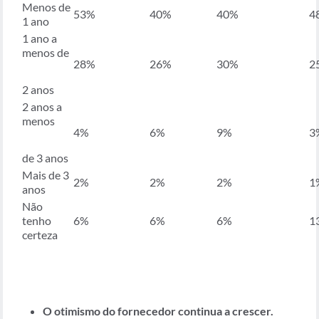
Menos de
53%
40%
40%
4
1 ano
1 ano a
menos de
28%
26%
30%
2
2 anos
2 anos a
menos
4%
6%
9%
3
de 3 anos
Mais de 3
2%
2%
2%
1
anos
Não
tenho
6%
6%
6%
1
certeza
O otimismo do fornecedor continua a crescer.