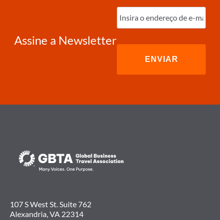
Digite
o
e-
mail
(obrigatório)
Assine a Newsletter
107 S West St. Suite 762
Alexandria, VA 22314