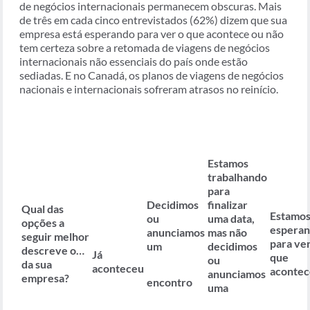
de negócios internacionais permanecem obscuras. Mais
de três em cada cinco entrevistados (62%) dizem que sua
empresa está esperando para ver o que acontece ou não
tem certeza sobre a retomada de viagens de negócios
internacionais não essenciais do país onde estão
sediadas. E no Canadá, os planos de viagens de negócios
nacionais e internacionais sofreram atrasos no reinício.
Estamos
trabalhando
para
Decidimos
finalizar
Qual das
Estamo
ou
uma data,
opções a
espera
anunciamos
mas não
seguir melhor
para ver
um
decidimos
descreve o…
Já
que
ou
da sua
aconteceu
acontec
anunciamos
empresa?
encontro
uma