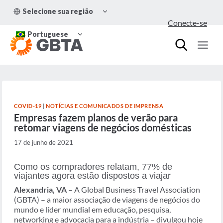
Pular
ALTERNAR
Selecione sua região
para
MENU
Conecte-se
FILHO
o
ALTERNAR
Conteúdo
Portuguese
MENU
FILHO
COVID-19
|
NOTÍCIAS E COMUNICADOS DE IMPRENSA
Empresas fazem planos de verão para
retomar viagens de negócios domésticas
17 de junho de 2021
Como os compradores relatam, 77% de
viajantes agora estão dispostos a viajar
Alexandria, VA
– A Global Business Travel Association
(GBTA) – a maior associação de viagens de negócios do
mundo e líder mundial em educação, pesquisa,
networking e advocacia para a indústria – divulgou hoje