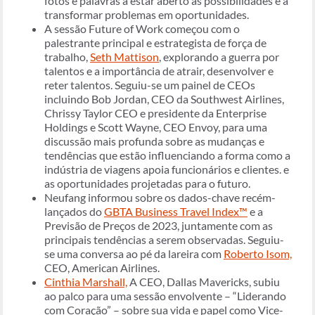
fotos e palavras a estar aberto às possibilidades e a
transformar problemas em oportunidades.
A sessão Future of Work começou com o
palestrante principal e estrategista de força de
trabalho,
Seth Mattison
, explorando a guerra por
talentos e a importância de atrair, desenvolver e
reter talentos. Seguiu-se um painel de CEOs
incluindo Bob Jordan, CEO da Southwest Airlines,
Chrissy Taylor CEO e presidente da Enterprise
Holdings e Scott Wayne, CEO Envoy, para uma
discussão mais profunda sobre as mudanças e
tendências que estão influenciando a forma como a
indústria de viagens apoia funcionários e clientes. e
as oportunidades projetadas para o futuro.
Neufang informou sobre os dados-chave recém-
lançados do
GBTA Business Travel Index™
e a
Previsão de Preços de 2023, juntamente com as
principais tendências a serem observadas. Seguiu-
se uma conversa ao pé da lareira com
Roberto Isom,
CEO, American Airlines.
Cinthia Marshall,
A CEO, Dallas Mavericks, subiu
ao palco para uma sessão envolvente – “Liderando
com Coração” – sobre sua vida e papel como Vice-