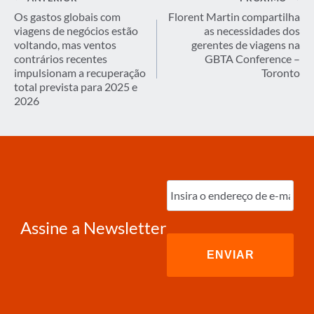
de
Os gastos globais com
Florent Martin compartilha
viagens de negócios estão
as necessidades dos
Post
voltando, mas ventos
gerentes de viagens na
contrários recentes
GBTA Conference –
impulsionam a recuperação
Toronto
total prevista para 2025 e
2026
Digite
o
e-
mail
(obrigatório)
Assine a Newsletter