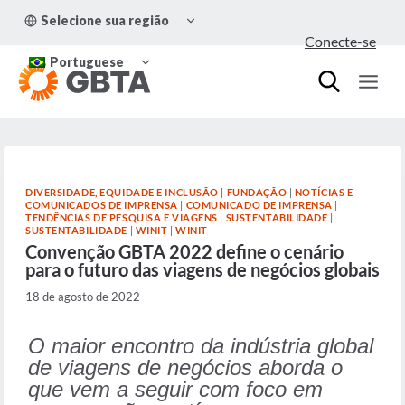
Pular
ALTERNAR
Selecione sua região
para
MENU
Conecte-se
FILHO
o
ALTERNAR
Conteúdo
Portuguese
MENU
FILHO
DIVERSIDADE, EQUIDADE E INCLUSÃO
|
FUNDAÇÃO
|
NOTÍCIAS E
COMUNICADOS DE IMPRENSA
|
COMUNICADO DE IMPRENSA
|
TENDÊNCIAS DE PESQUISA E VIAGENS
|
SUSTENTABILIDADE
|
SUSTENTABILIDADE
|
WINIT
|
WINIT
Convenção GBTA 2022 define o cenário
para o futuro das viagens de negócios globais
18 de agosto de 2022
O maior encontro da indústria global
de viagens de negócios aborda o
que vem a seguir com foco em