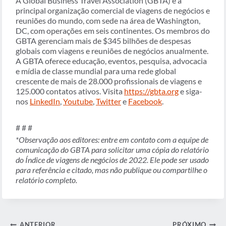
A Global Business Travel Association (GBTA) é a
principal organização comercial de viagens de negócios e
reuniões do mundo, com sede na área de Washington,
DC, com operações em seis continentes. Os membros do
GBTA gerenciam mais de $345 bilhões de despesas
globais com viagens e reuniões de negócios anualmente.
A GBTA oferece educação, eventos, pesquisa, advocacia
e mídia de classe mundial para uma rede global
crescente de mais de 28.000 profissionais de viagens e
125.000 contatos ativos. Visita
https://gbta.org
e siga-
nos
LinkedIn
,
Youtube
,
Twitter
e
Facebook
.
# # #
*Observação aos editores: entre em contato com a equipe de
comunicação do GBTA para solicitar uma cópia do relatório
do Índice de viagens de negócios de 2022. Ele pode ser usado
para referência e citado, mas não publique ou compartilhe o
relatório completo.
Navegação
ANTERIOR
PRÓXIMO