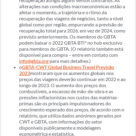
recuperação atingiu alguns ventos contrários. As
alterações nas condições macroeconómicas estão a
afetar o momento, a trajetória e o ritmo da
recuperação das viagens de negócios, tanto a nível
global como por região, empurrando a previsão de
recuperação total para 2026, em vez de 2024, como
previsto anteriormente. Os membros do GBTA
podem baixar o 2022 GBTA BTI* no hub exclusivo
para membros do GBTA. (O relatório também está
disponível para compra – entre em contato com
info@gbta.org
para mais detalhes.)
o
GBTA-CWT Global Business Travel Previsão
2023
mostraram que os aumentos globais nos
preços das viagens deverão continuar em 2022 e ao
longo de 2023. O aumento dos preços dos
combustíveis, a escassez de mão-de-obra e as
pressões inflacionistas nos custos das matérias-
primas são os principais impulsionadores do
crescimento esperado dos preços, de acordo com o
relatório, que utiliza dados anónimos gerados por
CWT e GBTA, com informações do setor
disponíveis publicamente e modelagem
econométrica e estatística.