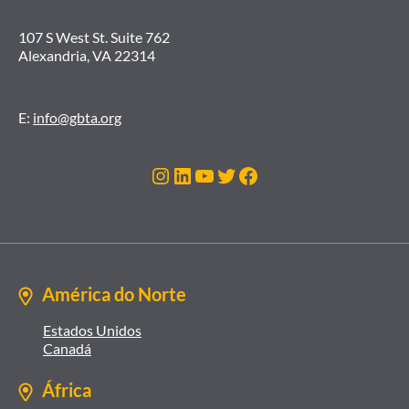
107 S West St. Suite 762
Alexandria, VA 22314
E:
info@gbta.org
Instagram
LinkedIn
Youtube
Twitter
Facebook
América do Norte
Estados Unidos
Canadá
África