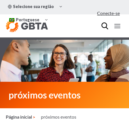
Pular
ALTERNAR
Selecione sua região
para
MENU
Conecte-se
FILHO
o
ALTERNAR
Conteúdo
Portuguese
MENU
FILHO
próximos eventos
Página inicial
próximos eventos