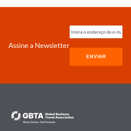
Digite
o
e-
mail
(obrigatório)
Assine a Newsletter