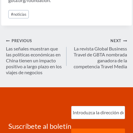
gbta.org/foundation.
Post
#
noticias
Tags:
Navegación
PREVIOUS
NEXT
de
Las señales muestran que
La revista Global Business
las políticas económicas en
Travel de GBTA nombrada
entradas
China tienen un impacto
ganadora de la
positivo a largo plazo en los
competencia Travel Media
viajes de negocios
Ingrese
correo
electrónico
(Required)
Suscríbete al boletín