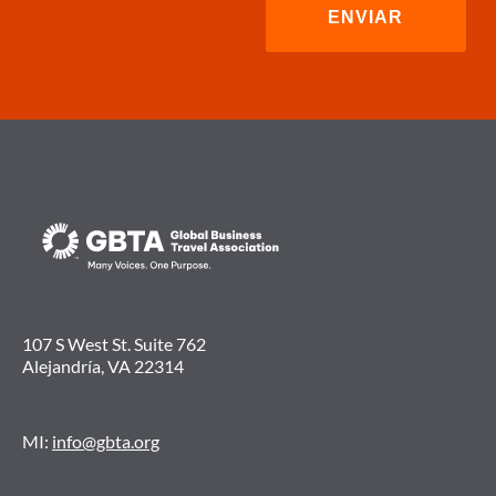
107 S West St. Suite 762
Alejandría, VA 22314
MI:
info@gbta.org