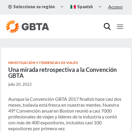
Skip
TOGGLE
TOGGLE
Acceso
Seleccione su región
Spanish
to
CHILD
CHILD
MENU
MENU
content
INVESTIGACIÓN Y TENDENCIAS DE VIAJES
Una mirada retrospectiva a la Convención
GBTA
julio 20, 2022
Aunque la Convención GBTA 2017 finalizó hace casi dos
meses, todavía está fresca en nuestras mentes. Nuestra
49.ª Convención anual en Boston reunió a casi 7000
profesionales de viajes y líderes de la industria y contó
con más de 400 expositores, incluidos casi 100
expositores por primera vez.