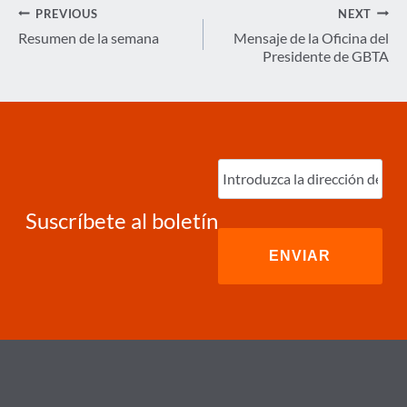
Navegación
PREVIOUS
NEXT
de
Resumen de la semana
Mensaje de la Oficina del
Presidente de GBTA
entradas
Ingrese
correo
electrónico
(Required)
Suscríbete al boletín