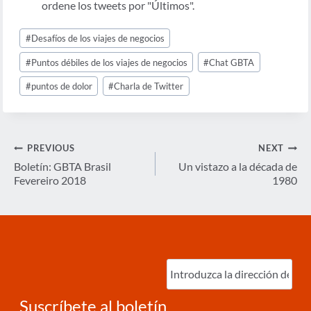
ordene los tweets por "Últimos".
Post
#
Desafíos de los viajes de negocios
Tags:
#
Puntos débiles de los viajes de negocios
#
Chat GBTA
#
puntos de dolor
#
Charla de Twitter
Navegación
PREVIOUS
NEXT
de
Boletín: GBTA Brasil
Un vistazo a la década de
Fevereiro 2018
1980
entradas
Ingrese
correo
electrónico
(Required)
Suscríbete al boletín