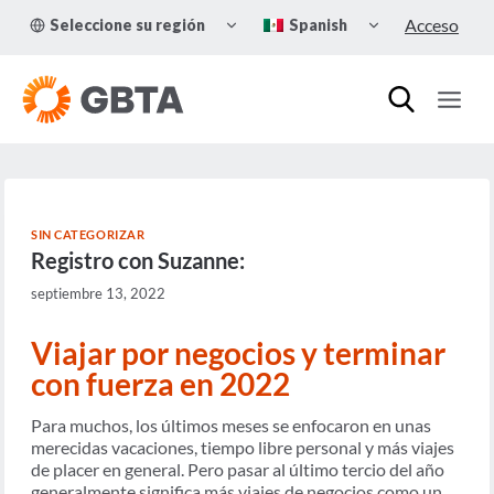
Skip
TOGGLE
TOGGLE
Acceso
Seleccione su región
Spanish
to
CHILD
CHILD
MENU
MENU
content
SIN CATEGORIZAR
Registro con Suzanne:
septiembre 13, 2022
Viajar por negocios y terminar
con fuerza en 2022
Para muchos, los últimos meses se enfocaron en unas
merecidas vacaciones, tiempo libre personal y más viajes
de placer en general. Pero pasar al último tercio del año
generalmente significa más viajes de negocios como un