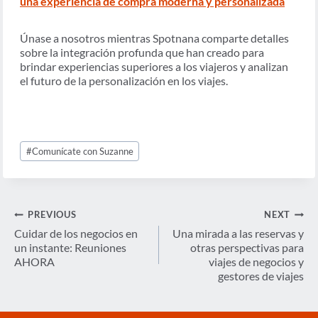
una experiencia de compra moderna y personalizada
Únase a nosotros mientras Spotnana comparte detalles
sobre la integración profunda que han creado para
brindar experiencias superiores a los viajeros y analizan
el futuro de la personalización en los viajes.
Post
#
Comunícate con Suzanne
Tags:
Navegación
PREVIOUS
NEXT
de
Cuidar de los negocios en
Una mirada a las reservas y
un instante: Reuniones
otras perspectivas para
entradas
AHORA
viajes de negocios y
gestores de viajes