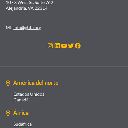
107 S West St. Suite 762
Alejandría, VA 22314
MI:
info@gbta.org
Instagram
LinkedIn
YouTube
Twitter
Facebook
América del norte
Estados Unidos
Canadá
África
Sudáfrica