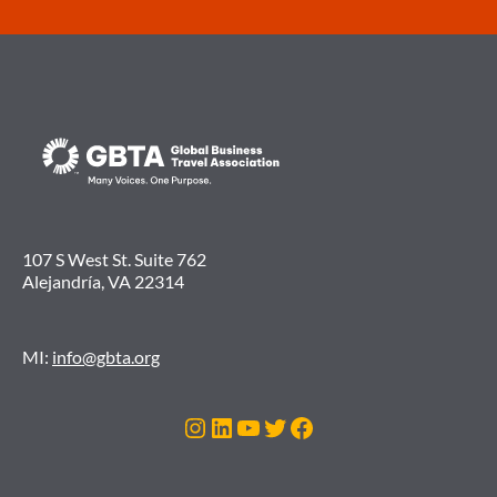
107 S West St. Suite 762
Alejandría, VA 22314
MI:
info@gbta.org
Instagram
LinkedIn
YouTube
Twitter
Facebook