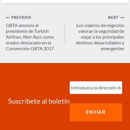
Navegación
PREVIOUS
NEXT
de
GBTA anuncia al
Los viajeros de negocios
presidente de Turkish
valoran la seguridad de
entradas
Airlines, Ilker Ayci, como
viajar a los principales
orador destacado en la
destinos desarrollados y
Convención GBTA 2017
emergentes
Ingrese
correo
electrónico
(Required)
Suscríbete al boletín