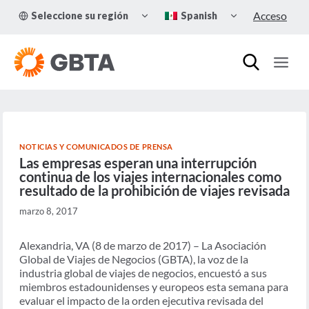
Skip
TOGGLE
TOGGLE
Acceso
Seleccione su región
Spanish
to
CHILD
CHILD
MENU
MENU
content
NOTICIAS Y COMUNICADOS DE PRENSA
Las empresas esperan una interrupción
continua de los viajes internacionales como
resultado de la prohibición de viajes revisada
marzo 8, 2017
Alexandria, VA (8 de marzo de 2017) – La Asociación
Global de Viajes de Negocios (GBTA), la voz de la
industria global de viajes de negocios, encuestó a sus
miembros estadounidenses y europeos esta semana para
evaluar el impacto de la orden ejecutiva revisada del