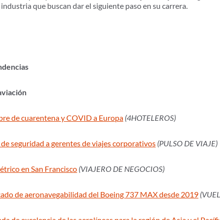
a industria que buscan dar el siguiente paso en su carrera.
endencias
 aviación
 libre de cuarentena y COVID a Europa
(4HOTELEROS)
 de seguridad a gerentes de viajes corporativos
(PULSO DE VIAJE)
trico en San Francisco
(VIAJERO DE NEGOCIOS)
ficado de aeronavegabilidad del Boeing 737 MAX desde 2019
(VUEL
a de excelencia de las aerolíneas para la región de Asia y el Pacíf