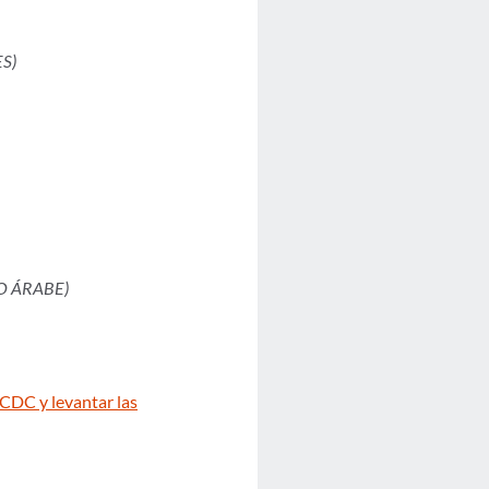
S)
O ÁRABE)
ECDC y levantar las