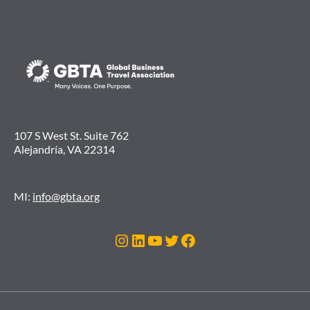
107 S West St. Suite 762
Alejandría, VA 22314
MI:
info@gbta.org
Instagram
LinkedIn
YouTube
Twitter
Facebook