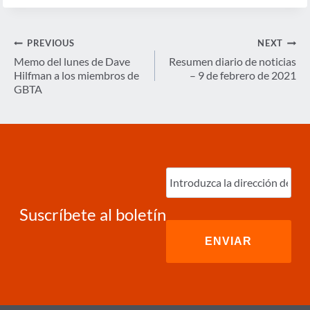
Navegación
PREVIOUS
NEXT
de
Memo del lunes de Dave
Resumen diario de noticias
Hilfman a los miembros de
– 9 de febrero de 2021
entradas
GBTA
Ingrese
correo
electrónico
(Required)
Suscríbete al boletín