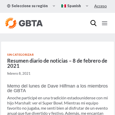
Skip
TOGGLE
TOGGLE
Acceso
Seleccione su región
Spanish
to
CHILD
CHILD
MENU
MENU
content
SIN CATEGORIZAR
Resumen diario de noticias – 8 de febrero de
2021
febrero 8, 2021
Memo del lunes de Dave Hilfman a los miembros
de GBTA
Anoche participé en una tradición estadounidense con mi
hijo Marshall: ver el Super Bowl. Mientras mi equipo
favorito no jugaba, me sentí bien al disfrutar de un evento
anual que fue divertido y festivo. Además, me encantan