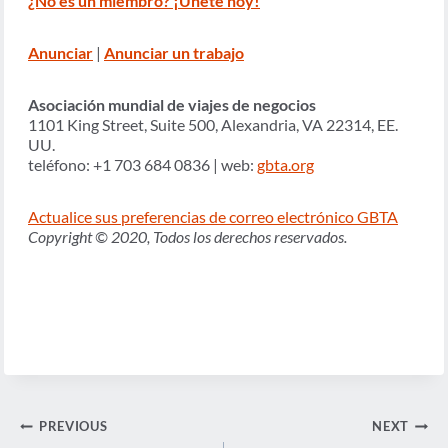
¿No es un miembro? ¡Únete hoy!
Anunciar
|
Anunciar un trabajo
Asociación mundial de viajes de negocios
1101 King Street, Suite 500, Alexandria, VA 22314, EE.
UU.
teléfono: +1 703 684 0836 | web:
gbta.org
Actualice sus preferencias de correo electrónico GBTA
Copyright © 2020, Todos los derechos reservados.
Navegación
PREVIOUS
NEXT