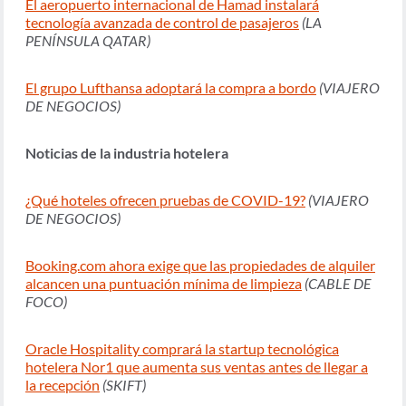
El aeropuerto internacional de Hamad instalará
tecnología avanzada de control de pasajeros
(LA
PENÍNSULA QATAR)
El grupo Lufthansa adoptará la compra a bordo
(VIAJERO
DE NEGOCIOS)
Noticias de la industria hotelera
¿Qué hoteles ofrecen pruebas de COVID-19?
(VIAJERO
DE NEGOCIOS)
Booking.com ahora exige que las propiedades de alquiler
alcancen una puntuación mínima de limpieza
(CABLE DE
FOCO)
Oracle Hospitality comprará la startup tecnológica
hotelera Nor1 que aumenta sus ventas antes de llegar a
la recepción
(SKIFT)