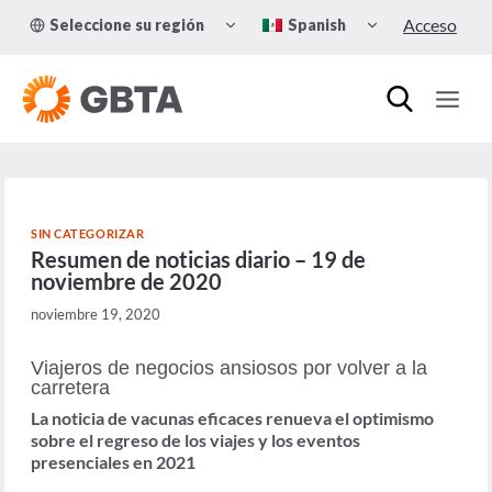
Skip
TOGGLE
TOGGLE
Acceso
Seleccione su región
Spanish
to
CHILD
CHILD
MENU
MENU
content
SIN CATEGORIZAR
Resumen de noticias diario – 19 de
noviembre de 2020
noviembre 19, 2020
Viajeros de negocios ansiosos por volver a la
carretera
La noticia de vacunas eficaces renueva el optimismo
sobre el regreso de los viajes y los eventos
presenciales en 2021