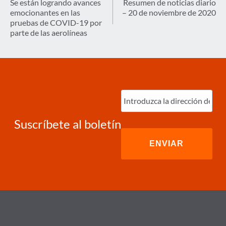
de
Se están logrando avances
Resumen de noticias diario
emocionantes en las
– 20 de noviembre de 2020
entradas
pruebas de COVID-19 por
parte de las aerolíneas
Ingrese
correo
electrónico
(Required)
Suscríbete al boletín