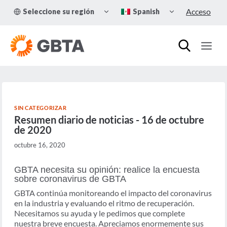
Skip
TOGGLE
TOGGLE
Acceso
Seleccione su región
Spanish
to
CHILD
CHILD
MENU
MENU
content
SIN CATEGORIZAR
Resumen diario de noticias - 16 de octubre
de 2020
octubre 16, 2020
GBTA necesita su opinión: realice la encuesta
sobre coronavirus de GBTA
GBTA continúa monitoreando el impacto del coronavirus
en la industria y evaluando el ritmo de recuperación.
Necesitamos su ayuda y le pedimos que complete
nuestra breve encuesta. Apreciamos enormemente sus