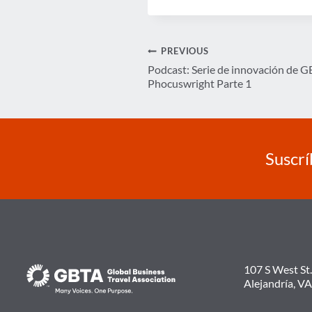
Navegación
PREVIOUS
Podcast: Serie de innovación de G
de
Phocuswright Parte 1
entradas
Suscrí
107 S West St.
Alejandría, V