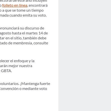
lectoral de este año incluyen
to
folleto en línea
, encontrará
mo a que se tome un tiempo
ormada cuando emita su voto.
pronunciará su discurso de
agosto hasta el martes 14 de
ar en el sitio, también debe
estado de membresía, consulte
lecer el enfoque y la
erarán mejor nuestra
e GBTA.
voluntarios. ¡Mantenga fuerte
a Convención o mediante voto