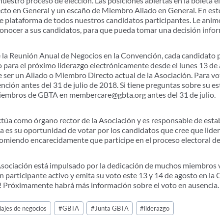
uestro proceso de elección. Las posiciones abiertas en la boleta e
cto en General y un escaño de Miembro Aliado en General. En es
e plataforma de todos nuestros candidatos participantes. Le ani
 conocer a sus candidatos, para que pueda tomar una decisión inf
e la Reunión Anual de Negocios en la Convención, cada candidato 
 para el próximo liderazgo electrónicamente desde el lunes 13 de 
 ser un Aliado o Miembro Directo actual de la Asociación. Para vot
ención antes del 31 de julio de 2018. Si tiene preguntas sobre su 
miembros de GBTA en membercare@gbta.org antes del 31 de julio.
túa como órgano rector de la Asociación y es responsable de estab
ta es su oportunidad de votar por los candidatos que cree que lid
ecomiendo encarecidamente que participe en el proceso electoral d
 Asociación está impulsado por la dedicación de muchos miembros 
n participante activo y emita su voto este 13 y 14 de agosto en l
o! Próximamente habrá más información sobre el voto en ausencia.
iajes de negocios
#
GBTA
#
Junta GBTA
#
liderazgo