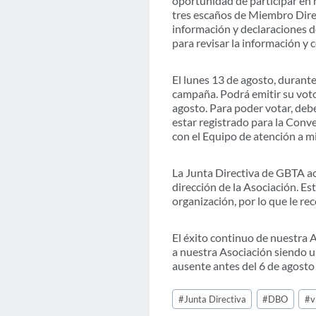
oportunidad de participar en n
tres escaños de Miembro Dire
información y declaraciones d
para revisar la información y
El lunes 13 de agosto, durant
campaña. Podrá emitir su voto
agosto. Para poder votar, debe
estar registrado para la Conv
con el Equipo de atención a 
La Junta Directiva de GBTA ac
dirección de la Asociación. Es
organización, por lo que le r
El éxito continuo de nuestra
a nuestra Asociación siendo u
ausente antes del 6 de agost
Post
#
Junta Directiva
#
DBO
#
v
Tags: