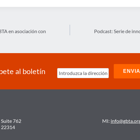
BTA en asociación con
Podcast: Serie de in
bete al boletín
 Suite 762
MI:
info@gbta.or
A 22314