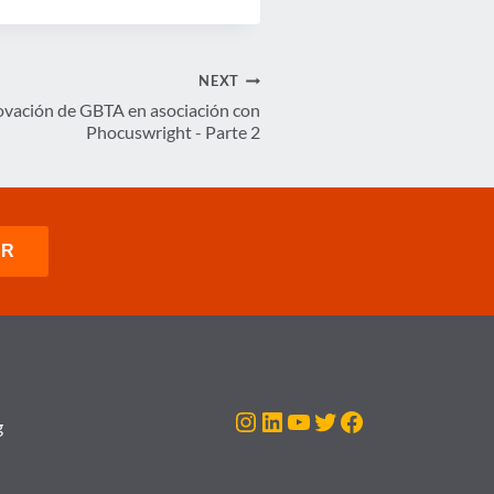
NEXT
novación de GBTA en asociación con
Phocuswright - Parte 2
Instagram
LinkedIn
YouTube
Twitter
Facebook
g