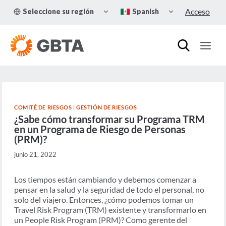
Skip
TOGGLE
TOGGLE
Acceso
Seleccione su región
Spanish
to
CHILD
CHILD
MENU
MENU
content
COMITÉ DE RIESGOS
|
GESTIÓN DE RIESGOS
¿Sabe cómo transformar su Programa TRM
en un Programa de Riesgo de Personas
(PRM)?
junio 21, 2022
Los tiempos están cambiando y debemos comenzar a
pensar en la salud y la seguridad de todo el personal, no
solo del viajero. Entonces, ¿cómo podemos tomar un
Travel Risk Program (TRM) existente y transformarlo en
un People Risk Program (PRM)? Como gerente del