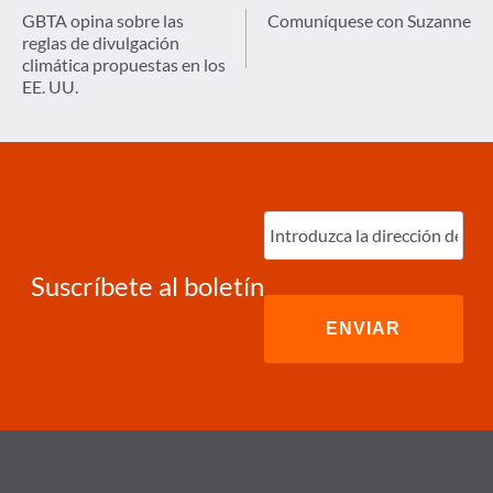
de
GBTA opina sobre las
Comuníquese con Suzanne
reglas de divulgación
entradas
climática propuestas en los
EE. UU.
Ingrese
correo
electrónico
(Required)
Suscríbete al boletín