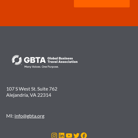
107 S West St. Suite 762
Alejandría, VA 22314
MI:
info@gbta.org
Instagram
LinkedIn
YouTube
Twitter
Facebook