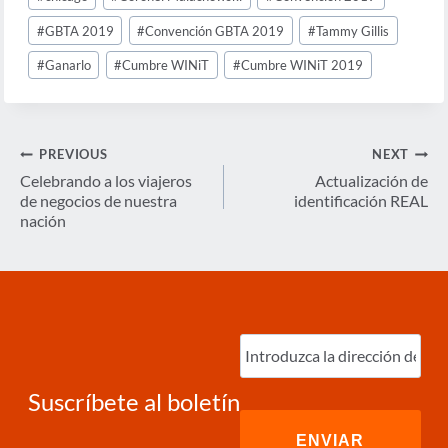
Tags:
#
GBTA 2019
#
Convención GBTA 2019
#
Tammy Gillis
#
Ganarlo
#
Cumbre WINiT
#
Cumbre WINiT 2019
Navegación
PREVIOUS
NEXT
de
Celebrando a los viajeros
Actualización de
de negocios de nuestra
identificación REAL
entradas
nación
Ingrese
correo
electrónico
(Required)
Suscríbete al boletín