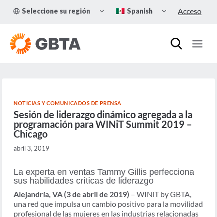
Skip
TOGGLE
TOGGLE
Acceso
Seleccione su región
Spanish
to
CHILD
CHILD
MENU
MENU
content
NOTICIAS Y COMUNICADOS DE PRENSA
Sesión de liderazgo dinámico agregada a la
programación para WINiT Summit 2019 –
Chicago
abril 3, 2019
La experta en ventas Tammy Gillis perfecciona
sus habilidades críticas de liderazgo
Alejandría, VA (3 de abril de 2019)
– WINiT by GBTA,
una red que impulsa un cambio positivo para la movilidad
profesional de las mujeres en las industrias relacionadas