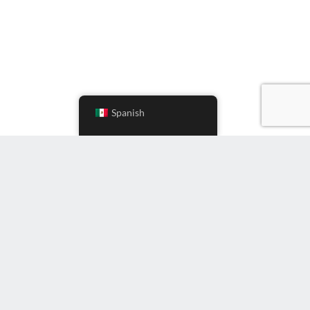
Spanish
Instagram
LinkedIn
YouTube
Twitter
Facebook
g