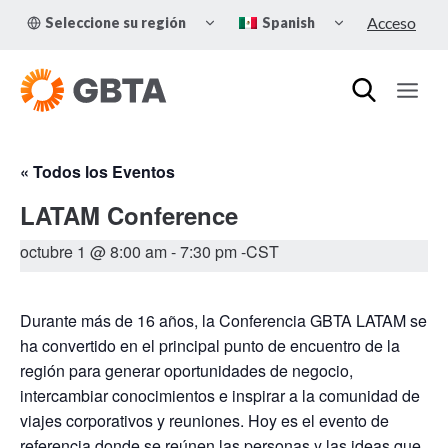
Skip
TOGGLE
TOGGLE
Acceso
Seleccione su región
Spanish
to
CHILD
CHILD
MENU
MENU
content
« Todos los Eventos
LATAM Conference
octubre 1 @ 8:00 am
-
7:30 pm
-CST
Durante más de 16 años, la Conferencia GBTA LATAM se
ha convertido en el principal punto de encuentro de la
región para generar oportunidades de negocio,
intercambiar conocimientos e inspirar a la comunidad de
viajes corporativos y reuniones. Hoy es el evento de
referencia donde se reúnen las personas y las ideas que