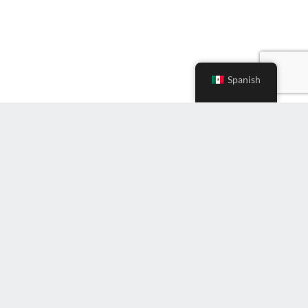
Spanish
Ingrese
correo
electrónico
(Required)
Suscríbete al boletín