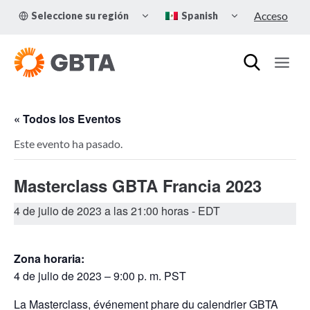
Skip
TOGGLE
TOGGLE
Acceso
Seleccione su región
Spanish
to
CHILD
CHILD
MENU
MENU
content
« Todos los Eventos
Este evento ha pasado.
Masterclass GBTA Francia 2023
4 de julio de 2023 a las 21:00 horas
- EDT
Zona horaria:
4 de julio de 2023 – 9:00 p. m. PST
La Masterclass, événement phare du calendrier GBTA