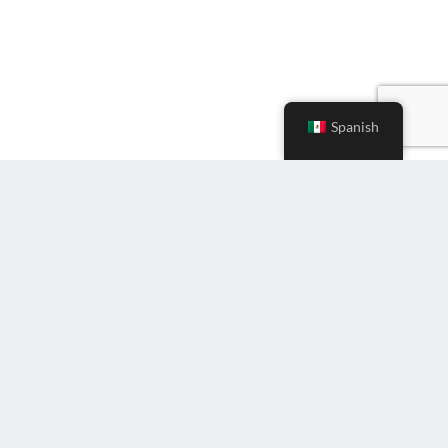
Spanish
Ingrese
correo
electrónico
(Required)
Suscríbete al boletín