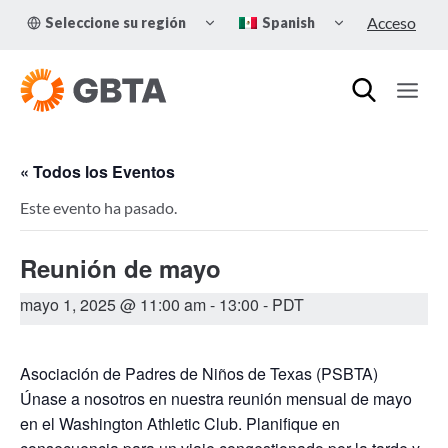
Skip
TOGGLE
TOGGLE
Acceso
Seleccione su región
Spanish
to
CHILD
CHILD
MENU
MENU
content
« Todos los Eventos
Este evento ha pasado.
Reunión de mayo
mayo 1, 2025 @ 11:00 am
-
13:00
- PDT
Asociación de Padres de Niños de Texas (PSBTA)
Únase a nosotros en nuestra reunión mensual de mayo
en el Washington Athletic Club. Planifique en