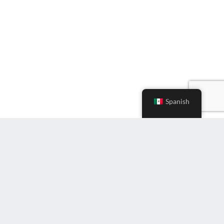
Spanish
Ingrese
correo
electrónico
(Required)
Suscríbete al boletín