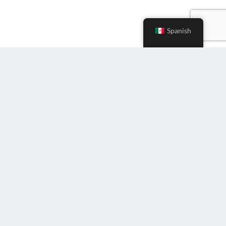
Spanish
Ingrese
correo
electrónico
(Required)
Suscríbete al boletín