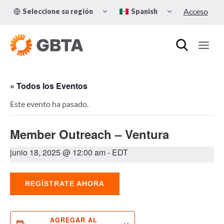
Skip
TOGGLE
TOGGLE
Acceso
Seleccione su región
Spanish
to
CHILD
CHILD
MENU
MENU
content
« Todos los Eventos
Este evento ha pasado.
Member Outreach – Ventura
junio 18, 2025 @ 12:00 am
- EDT
REGÍSTRATE AHORA
AGREGAR AL