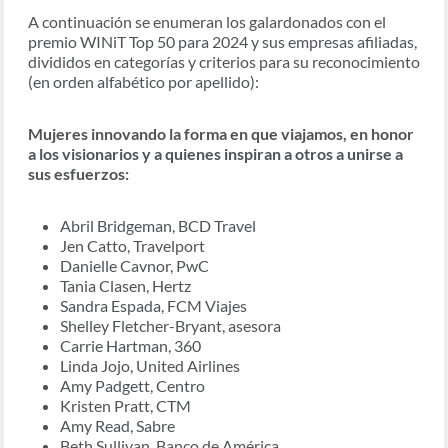
A continuación se enumeran los galardonados con el
premio WINiT Top 50 para 2024 y sus empresas afiliadas,
divididos en categorías y criterios para su reconocimiento
(en orden alfabético por apellido):
Mujeres innovando la forma en que viajamos
, en honor
a los visionarios y a quienes inspiran a otros a unirse a
sus esfuerzos:
Abril Bridgeman, BCD Travel
Jen Catto, Travelport
Danielle Cavnor, PwC
Tania Clasen, Hertz
Sandra Espada, FCM Viajes
Shelley Fletcher-Bryant, asesora
Carrie Hartman, 360
Linda Jojo, United Airlines
Amy Padgett, Centro
Kristen Pratt, CTM
Amy Read, Sabre
Beth Sullivan, Banco de América