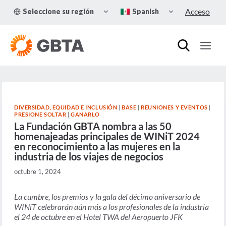
Skip
TOGGLE
TOGGLE
Acceso
Seleccione su región
Spanish
to
CHILD
CHILD
MENU
MENU
content
DIVERSIDAD, EQUIDAD E INCLUSIÓN
|
BASE
|
REUNIONES Y EVENTOS
|
PRESIONE SOLTAR
|
GANARLO
La Fundación GBTA nombra a las 50
homenajeadas principales de WINiT 2024
en reconocimiento a las mujeres en la
industria de los viajes de negocios
octubre 1, 2024
La cumbre, los premios y la gala del décimo aniversario de
WINiT celebrarán aún más a los profesionales de la industria
el 24 de octubre en el Hotel TWA del Aeropuerto JFK