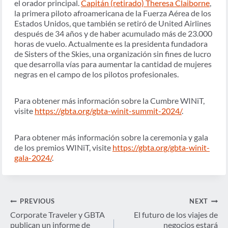
el orador principal.
Capitán (retirado) Theresa Claiborne
,
la primera piloto afroamericana de la Fuerza Aérea de los
Estados Unidos, que también se retiró de United Airlines
después de 34 años y de haber acumulado más de 23.000
horas de vuelo. Actualmente es la presidenta fundadora
de Sisters of the Skies, una organización sin fines de lucro
que desarrolla vías para aumentar la cantidad de mujeres
negras en el campo de los pilotos profesionales.
Para obtener más información sobre la Cumbre WINiT,
visite
https://gbta.org/gbta-winit-summit-2024/
.
Para obtener más información sobre la ceremonia y gala
de los premios WINiT, visite
https://gbta.org/gbta-winit-
gala-2024/
.
Navegación
PREVIOUS
NEXT
de
Corporate Traveler y GBTA
El futuro de los viajes de
publican un informe de
negocios estará