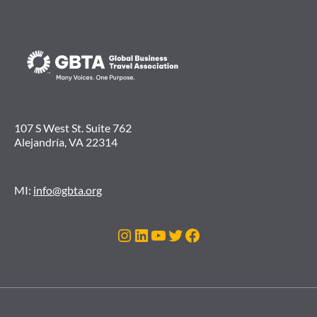
107 S West St. Suite 762
Alejandría, VA 22314
MI:
info@gbta.org
Instagram
LinkedIn
YouTube
Twitter
Facebook