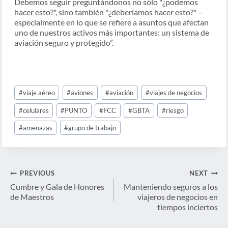
Debemos seguir preguntándonos no sólo "¿podemos
hacer esto?", sino también "¿deberíamos hacer esto?" –
especialmente en lo que se refiere a asuntos que afectan
uno de nuestros activos más importantes: un sistema de
aviación seguro y protegido”.
Post
#
viaje aéreo
#
aviones
#
aviación
#
viajes de negocios
Tags:
#
celulares
#
PUNTO
#
FCC
#
GBTA
#
riesgo
#
amenazas
#
grupo de trabajo
Navegación
PREVIOUS
NEXT
de
Cumbre y Gala de Honores
Manteniendo seguros a los
de Maestros
viajeros de negocios en
entradas
tiempos inciertos