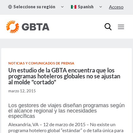
Skip
TOGGLE
TOGGLE
Acceso
Seleccione su región
Spanish
to
CHILD
CHILD
MENU
MENU
content
NOTICIAS Y COMUNICADOS DE PRENSA
Un estudio de la GBTA encuentra que los
programas hoteleros globales no se ajustan
al molde "cortado"
marzo 12, 2015
Los gestores de viajes diseñan programas según
el alcance regional y las necesidades
específicas
Alexandria, VA – 12 de marzo de 2015 – No existe un
programa hotelero global “estándar” o de talla única para