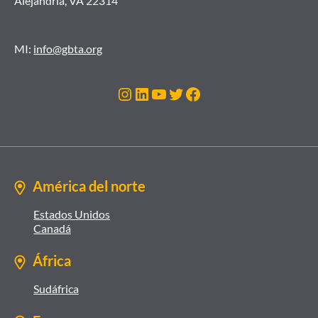
Alejandría, VA 22314
MI:
info@gbta.org
Instagram
LinkedIn
YouTube
Twitter
Facebook
América del norte
Estados Unidos
Canadá
África
Sudáfrica