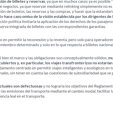
sión de billetes y reservas
, ya que en muchos casos ya es posible “
de negocios, ya que reservar mediante relinking simplemente no es 
ión de boletos, las reservas y las compras, y hacer que la estandari
nte
hace caso omiso de la visión establecida por los dirigentes de
ción política limitaría la aplicación de los derechos de los pasajer
serva integrada de billetes con las correspondientes garantías.
 en permitir la reconexión y la reventa, pero solo para operador
iembro determinado y solo en lo que respecta a billetes naciona
 bien el marco y las obligaciones son conceptualmente sólidos,
mu
cubiertos y, en particular, los viajes transfronterizos no estaría
glamento centrado en permitir viajes inteligentes y ecológicos en
nales, sin tener en cuenta las cuestiones de subsidiariedad que se
 actuales son defectuosas
y no lograría los objetivos del Reglam
e las emisiones del transporte mediante el cambio modal, facilitar l
ncia leal en el transporte.