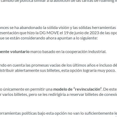
cambio de política similar a la abolición de las tarifas de roaming 
es se ha abandonado la sólida visión y las sólidas herramientas p
sentación que hizo la DG MOVE el 19 de junio de 2023 de las opci
que se están considerando ahora apuntan a lo siguiente:
ente voluntario
marco basado en la cooperación industrial.
o en cuenta las promesas vacías de los últimos años e incluso d
stribuir abiertamente sus billetes, esta opción lograría muy poco.
o únicamente en permitir una
modelo de “revinculación”
. De est
 varios billetes, pero se les redirigiría a reservar billetes de conex
ramientas políticas bajo esta opción no van lo suficientemente l