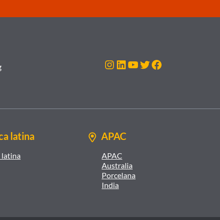
Instagram
LinkedIn
YouTube
Twitter
Facebook
g
a latina
APAC
latina
APAC
Australia
Porcelana
India