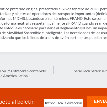
ítico preferido original presentado el 28 de febrero de 2023: perm
nterizos y billetes de operadores de transporte importantes (defini
aformas MDMS, basándose en en términos FRAND. Esto se combina
s de forma neutral y respetar igualmente a FRAND cuando sean de 
e enfoque es necesario para darle al Reglamento MDMS un impacto
a de Movilidad Sostenible e Inteligente. Las necesidades de los us
ntizando que los billetes de tren y de avión pertinentes puedan 
Forums ofrecerán contenido
Serie Tech Safari: ¿P
de América Latina.
bete al boletín