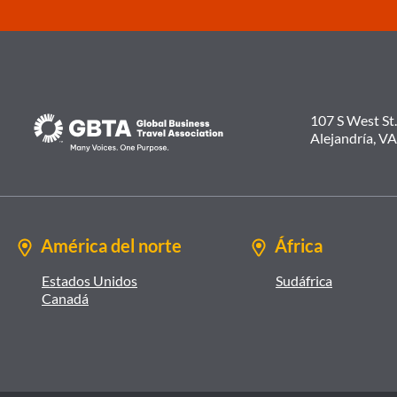
107 S West St.
Alejandría, V
América del norte
África
Estados Unidos
Sudáfrica
Canadá