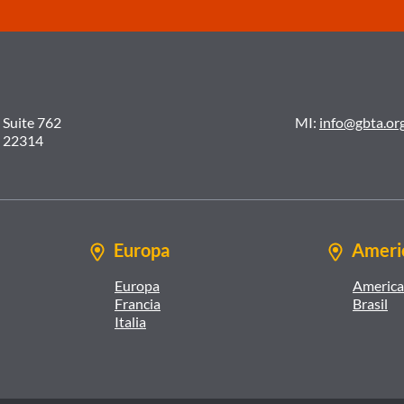
 Suite 762
MI:
info@gbta.or
A 22314
Europa
Americ
Europa
America 
Francia
Brasil
Italia