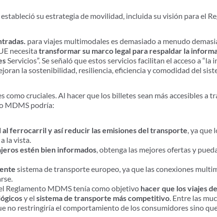
 estableció su estrategia de movilidad, incluida su visión para e
ntradas.
para viajes multimodales es demasiado a menudo demasi
 “UE necesita
transformar su marco legal para respaldar la inform
les
Servicios”. Se señaló que estos servicios facilitan el acceso a “la 
joran la sostenibilidad, resiliencia, eficiencia y comodidad del sis
s como cruciales. Al hacer que los billetes sean más accesibles a 
ento MDMS podría:
 al ferrocarril y así reducir las emisiones del transporte
, ya que 
a la vista.
ajeros estén bien informados
, obtenga las mejores ofertas y pue
iente
sistema de transporte europeo, ya que las conexiones multi
arse.
al del Reglamento MDMS tenía como objetivo
hacer que los viajes d
lógicos
y el
sistema de transporte más competitivo
. Entre las mu
 no restringiría el comportamiento de los consumidores sino qu