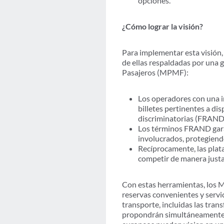
opciones.
¿Cómo lograr la visión?
Para implementar esta visión,
de ellas respaldadas por una 
Pasajeros (MPMF):
Los operadores con una i
billetes pertinentes a di
discriminatorias (FRAN
Los términos FRAND garan
involucrados, protegiend
Recíprocamente, las pla
competir de manera justa
Con estas herramientas, los 
reservas convenientes y servic
transporte, incluidas las tra
propondrán simultáneamente),