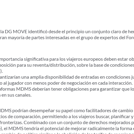
 la DG MOVE identificó desde el principio un conjunto claro de he
gran mayoría de partes interesadas en el grupo de expertos del F
mportancia significativa para los viajeros europeos deben estar o
sposición para su reventa/distribución, sobre la base de condiciones
D).
tizarían una amplia disponibilidad de entradas en condiciones ju
o al jugador con menos poder de negociación en cada interacción
taformas MDMS deberían tener obligaciones para garantizar que 
 en sus canales.
MDMS podrían desempeñar su papel como facilitadores de cambio 
ios de comparación, permitiendo a los viajeros buscar, planificar 
nsfronterizas. Combinado con un conjunto de derechos mejorados pa
 el MDMS tendría el potencial de mejorar radicalmente la forma 