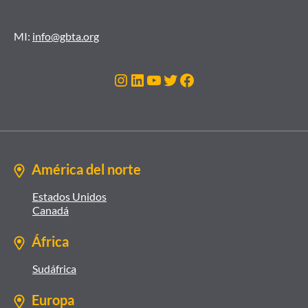
MI:
info@gbta.org
Instagram
LinkedIn
YouTube
Twitter
Facebook
América del norte
Estados Unidos
Canadá
África
Sudáfrica
Europa