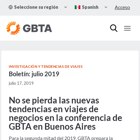
Skip
TOGGLE
TOGGLE
Acceso
Seleccione su región
Spanish
to
CHILD
CHILD
MENU
MENU
content
INVESTIGACIÓN Y TENDENCIAS DE VIAJES
Boletín: julio 2019
julio 17, 2019
No se pierda las nuevas
tendencias en viajes de
negocios en la conferencia de
GBTA en Buenos Aires
Para la segunda mitad del 2019, GBTA prepara la