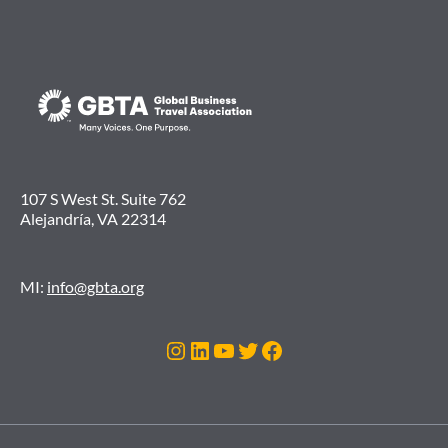
107 S West St. Suite 762
Alejandría, VA 22314
MI:
info@gbta.org
Instagram
LinkedIn
YouTube
Twitter
Facebook