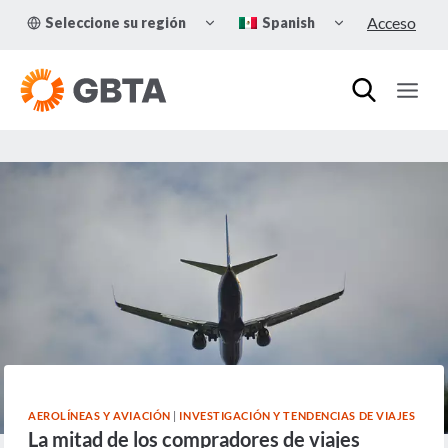
Skip
TOGGLE
TOGGLE
Acceso
Seleccione su región
Spanish
to
CHILD
CHILD
MENU
MENU
content
AEROLÍNEAS Y AVIACIÓN
|
INVESTIGACIÓN Y TENDENCIAS DE VIAJES
La mitad de los compradores de viajes