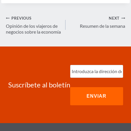
Navegación
PREVIOUS
NEXT
de
Opinión de los viajeros de
Resumen de la semana
negocios sobre la economía
entradas
Ingrese
correo
electrónico
(Required)
Suscríbete al boletín