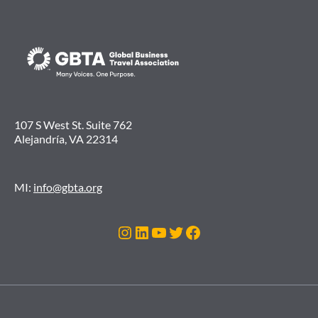
107 S West St. Suite 762
Alejandría, VA 22314
MI:
info@gbta.org
Instagram
LinkedIn
YouTube
Twitter
Facebook