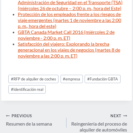
Administración de Seguridad en el Transporte (TSA)
(miércoles 26 de octubre – 2:00 p. m., hora del Este)
Protección de los empleados frente a los riesgos de
viaje emergentes (martes 1 de noviembre a las 2:00
p. m., hora del este)
GBTA Canada Market Call 2016 (miércoles 2 de
noviembre - 2:00 p. m. ET)
Satisfacción del viajero: Explorando la brecha
generacional en los viajes de negocios (martes 8 de
noviembre a las 2:00 p. m. ET)
Post
#
RFP de alquiler de coches
#
empresa
#
Fundación GBTA
Tags:
#
Identificación real
Navegación
PREVIOUS
NEXT
de
Resumen de la semana
Reingeniería del proceso de
alquiler de automóviles
entradas