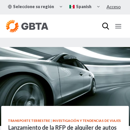
Skip
TOGGLE
TOGGLE
Acceso
Seleccione su región
Spanish
to
CHILD
CHILD
MENU
MENU
content
TRANSPORTE TERRESTRE
|
INVESTIGACIÓN Y TENDENCIAS DE VIAJES
Lanzamiento de la RFP de alquiler de autos