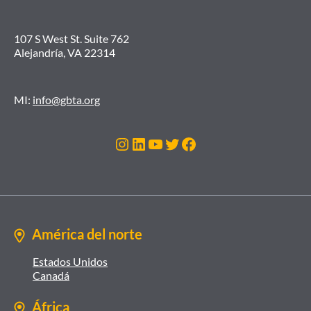
107 S West St. Suite 762
Alejandría, VA 22314
MI:
info@gbta.org
Instagram
LinkedIn
YouTube
Twitter
Facebook
América del norte
Estados Unidos
Canadá
África