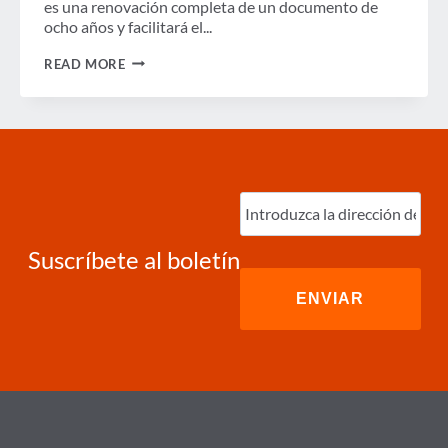
es una renovación completa de un documento de
ocho años y facilitará el...
GBTA
READ MORE
PRESENTA
NUEVA
RFP
DE
AEROLÍNEA
Ingrese
correo
electrónico
(Required)
Suscríbete al boletín