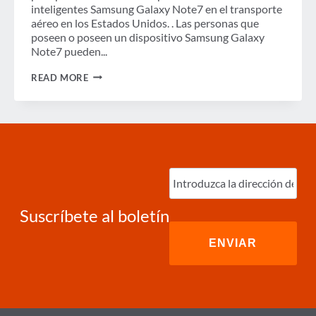
inteligentes Samsung Galaxy Note7 en el transporte
aéreo en los Estados Unidos. . Las personas que
poseen o poseen un dispositivo Samsung Galaxy
Note7 pueden...
ALERTA:
READ MORE
DOT
PROHÍBE
TODOS
LOS
TELÉFONOS
SAMSUNG
GALAXY
NOTE7
Ingrese
EN
correo
AVIONES
electrónico
(Required)
Suscríbete al boletín