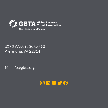
107 S West St. Suite 762
Alejandría, VA 22314
MI:
info@gbta.org
Instagram
LinkedIn
YouTube
Twitter
Facebook