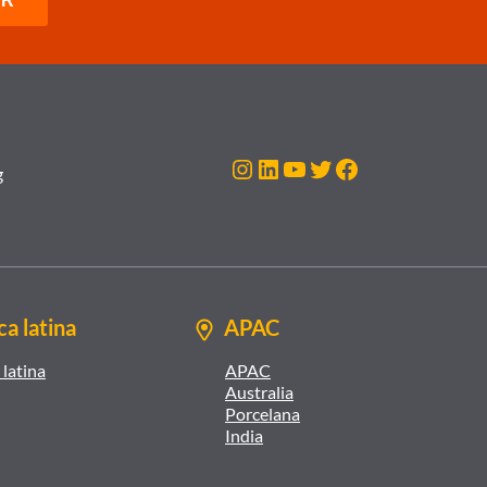
Instagram
LinkedIn
YouTube
Twitter
Facebook
g
a latina
APAC
latina
APAC
Australia
Porcelana
India