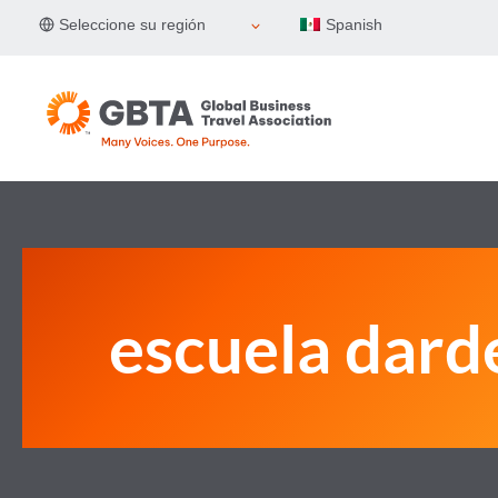
Skip
Seleccione su región
Spanish
to
content
escuela dard