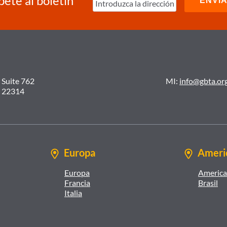
bete al boletín
 Suite 762
MI:
info@gbta.or
A 22314
Europa
Americ
Europa
America 
Francia
Brasil
Italia