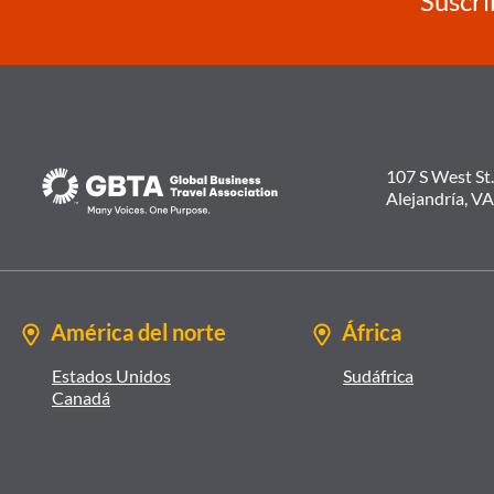
Suscrí
107 S West St.
Alejandría, V
América del norte
África
Estados Unidos
Sudáfrica
Canadá