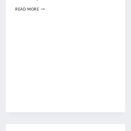
TAXMAN:
READ MORE
IMPUESTOS
Y
TASAS
SOBRE
LOS
VIAJES
QUE
LLEGAN
AL
PUNTO
DE
INFLEXIÓN