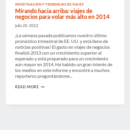
EN
INVESTIGACIÓN Y TENDENCIAS DE VIAJES
MOVIMIENTO.
Mirando hacia arriba: viajes de
negocios para volar más alto en 2014
julio 20, 2022
¡La semana pasada publicamos nuestro último
pronóstico trimestral de EE. UU. y está lleno de
noticias positivas! El gasto en viajes de negocios
finalizó 2013 con un crecimiento superior al
esperado y está preparado para un crecimiento
aún mayor en 2014. Ha habido un gran interés de
los medios en este informe y encontré a muchos
reporteros preguntándome...
MIRANDO
READ MORE
HACIA
ARRIBA:
VIAJES
DE
NEGOCIOS
PARA
VOLAR
MÁS
ALTO