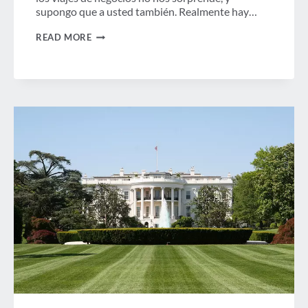
supongo que a usted también. Realmente hay…
LOS
READ MORE
VIAJES
DE
NEGOCIOS
SON
UNA
FUERZA
ECONÓMICA