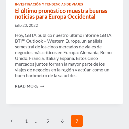
DE
INVESTIGACIÓN Y TENDENCIAS DE VIAJES
NEGOCIOS,
El último pronóstico muestra buenas
PARTE
II
noticias para Europa Occidental
julio 20, 2022
Hoy, GBTA publicó nuestro último informe GBTA
BTI™ Outlook – Western Europe, un análisis
semestral de los cinco mercados de viajes de
negocios más críticos en Europa: Alemania, Reino
Unido, Francia, Italia y España. Estos cinco
mercados juntos forman la mayor parte de los
viajes de negocios en la región y actúan como un
buen barómetro de la salud de...
EL
READ MORE
ÚLTIMO
PRONÓSTICO
MUESTRA
BUENAS
NOTICIAS
PARA
Page
EUROPA
Previous
1
…
5
6
7
OCCIDENTAL