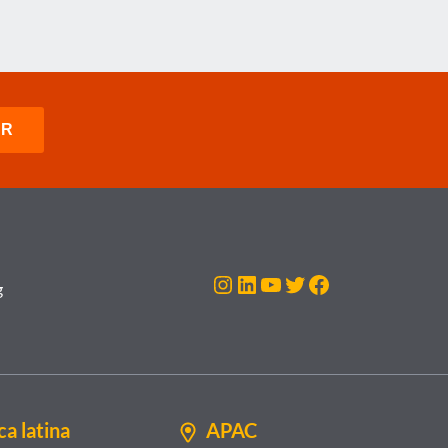
Instagram
LinkedIn
YouTube
Twitter
Facebook
g
a latina
APAC