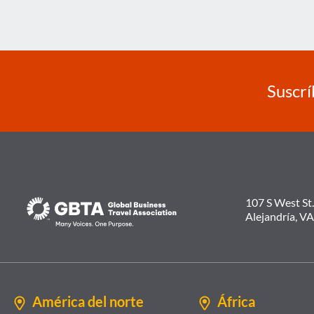
navigation
Page
Suscrí
107 S West St.
Alejandría, V
América del norte
África