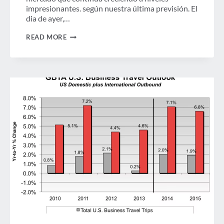
impresionantes. según nuestra última previsión. El
dia de ayer,…
LOS
READ MORE
VIAJES
DE
NEGOCIOS
EN
CHINA
CONTINÚAN
AUMENTANDO