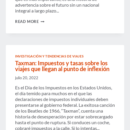
advertencia sobre el futuro sin un nacional
integral a largo plazo...
DESGLOSE
READ MORE
DEL
PRESUPUESTO:
UNA
PERSPECTIVA
DE
VIAJES
DE
INVESTIGACIÓN Y TENDENCIAS DE VIAJES
NEGOCIOS
Taxman: Impuestos y tasas sobre los
viajes que llegan al punto de inflexión
julio 20, 2022
Es el Día de los Impuestos en los Estados Unidos,
el día temido para muchos en el que las
declaraciones de impuestos individuales deben
presentarse al gobierno federal. La exitosa canción
de los Beatles de 1966, “Taxman”, cuenta una
historia de desesperación por estar sobrecargado
hasta el punto de ruptura. Si conduces un coche,
cobraré impuestos a la calle. Si lo intentas...