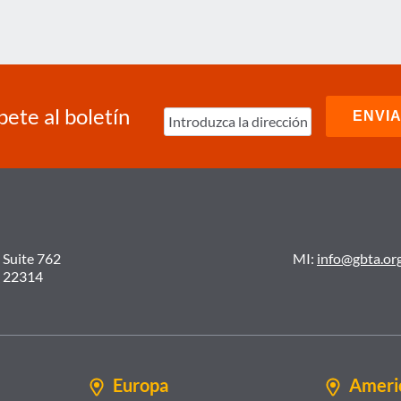
EN
2014
bete al boletín
 Suite 762
MI:
info@gbta.or
A 22314
Europa
Americ