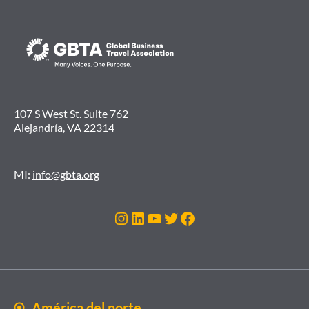
107 S West St. Suite 762
Alejandría, VA 22314
MI:
info@gbta.org
Instagram
LinkedIn
YouTube
Twitter
Facebook
América del norte