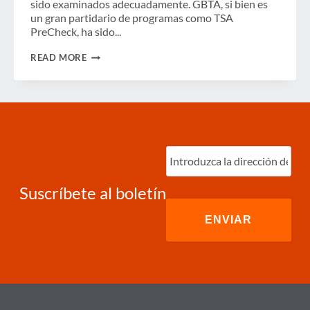
sido examinados adecuadamente. GBTA, si bien es
un gran partidario de programas como TSA
PreCheck, ha sido...
PROYECTO
READ MORE
DE
LEY
PRESENTADO
PARA
PONER
FIN
A
LA
Ingrese
INCLUSIÓN
correo
ADMINISTRADA
electrónico
(Required)
PARA
PRECHECK
Suscríbete al boletín