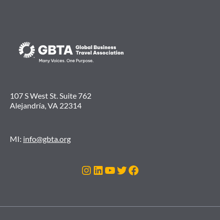
107 S West St. Suite 762
Alejandría, VA 22314
MI:
info@gbta.org
Instagram
LinkedIn
YouTube
Twitter
Facebook