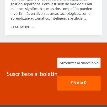
gestión separados. Pero la fusión de más de $1 mil
millones significará que las dos compañías pueden
invertir más en diversas áreas tecnológicas, como
aprendizaje automático, inteligencia artificial,...
CAMBIANDO
READ MORE
EL
PANORAMA
DE
LA
GESTIÓN
DE
GASTOS
Ingrese
correo
electrónico
(Required)
Suscríbete al boletín