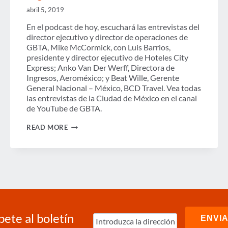
abril 5, 2019
En el podcast de hoy, escuchará las entrevistas del
director ejecutivo y director de operaciones de
GBTA, Mike McCormick, con Luis Barrios,
presidente y director ejecutivo de Hoteles City
Express; Anko Van Der Werff, Directora de
Ingresos, Aeroméxico; y Beat Wille, Gerente
General Nacional – México, BCD Travel. Vea todas
las entrevistas de la Ciudad de México en el canal
de YouTube de GBTA.
PODCAST:
READ MORE
BROADCAST
STUDIO
DE
GBTA
LLEGA
A
LA
CIUDAD
DE
MÉXICO
bete al boletín