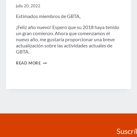
julio 20, 2022
Estimados miembros de GBTA,
¡Feliz año nuevo! Espero que su 2018 haya tenido
un gran comienzo. Ahora que comenzamos el
nuevo año, me gustaría proporcionar una breve
actualización sobre las actividades actuales de
GBTA.
MENSAJE
READ MORE
DE
LA
OFICINA
DEL
PRESIDENTE
DE
GBTA
–
ENERO
Suscrí