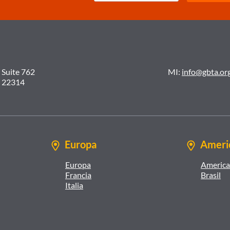
 Suite 762
MI:
info@gbta.or
A 22314
Europa
Americ
Europa
America 
Francia
Brasil
Italia