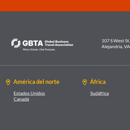
107 S West St.
Alejandría, V
América del norte
África
Estados Unidos
Sudáfrica
Canadá