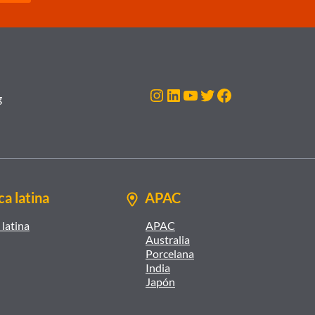
Instagram
LinkedIn
YouTube
Twitter
Facebook
g
a latina
APAC
latina
APAC
Australia
Porcelana
India
Japón