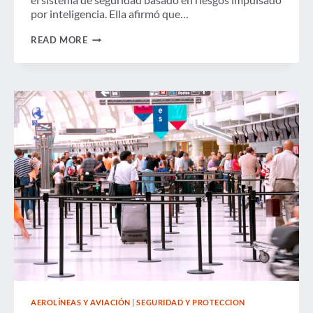
por inteligencia. Ella afirmó que…
TSA
READ MORE
HABLA
SOBRE
LO
QUE
SIGUE
PARA
PRECHECK
EN
LA
CUMBRE
LEGISLATIVA
DE
GBTA
AEROLÍNEAS Y AVIACIÓN
|
SEGURIDAD Y PROTECCION