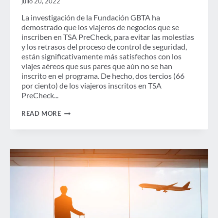
julio 20, 2022
CÁMARA,
ABORDA
La investigación de la Fundación GBTA ha
EL
demostrado que los viajeros de negocios que se
PROGRAMA
TSA
inscriben en TSA PreCheck, para evitar las molestias
PRECHECK
y los retrasos del proceso de control de seguridad,
Y
están significativamente más satisfechos con los
EL
viajes aéreos que sus pares que aún no se han
IMPACTO
ECONÓMICO
inscrito en el programa. De hecho, dos tercios (66
DE
por ciento) de los viajeros inscritos en TSA
LA
PreCheck...
PROHIBICIÓN
DE
PUBLICACIÓN
VIAJAR
READ MORE
DE
INVITADO:
5
CONSEJOS
PARA
AHORRAR
EN
VIAJES