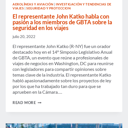
AEROLÍNEAS Y AVIACIÓN
|
INVESTIGACIÓN Y TENDENCIAS DE
VIAJES
|
SEGURIDAD Y PROTECCION
El representante John Katko habla con
pasión a los miembros de GBTA sobre la
seguridad en los viajes
julio 20, 2022
El representante John Katko (R-NY) fue un orador
destacado hoy en el 14º Simposio Legislativo Anual
de GBTA, un evento que reúne a profesionales de
viajes de negocios en Washington, DC para reunirse
con legisladores para compartir opiniones sobre
temas clave de la industria. El representante Katko
habló apasionadamente sobre los proyectos de ley
por los que ha trabajado tan duro para que se
aprueben en la Cámara….
EL
READ MORE
REPRESENTANTE
JOHN
KATKO
HABLA
CON