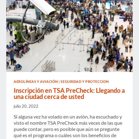
LARGAS
SE
VISLUMBRA
GRANDE
SI
NO
SE
REALIZAN
CAMBIOS
AEROLÍNEAS Y AVIACIÓN
|
SEGURIDAD Y PROTECCION
Inscripción en TSA PreCheck: Llegando a
una ciudad cerca de usted
julio 20, 2022
Si alguna vez ha volado en un avión, ha escuchado y
visto el nombre TSA PreCheck más veces de las que
puede contar, pero es posible que aún se pregunte
qué es el programa o cuáles son los beneficios de