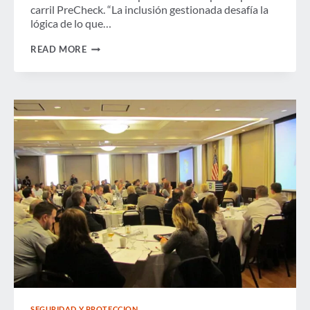
carril PreCheck. “La inclusión gestionada desafía la
lógica de lo que…
EL
READ MORE
REPRESENTANTE
KATKO
PRESENTARÁ
UNA
LEGISLACIÓN
QUE
PONE
FIN
A
LA
INCLUSIÓN
ADMINISTRADA
EN
PRECHECK
SEGURIDAD Y PROTECCION