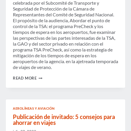
celebrada por el Subcomité de Transporte y
Seguridad de Protección de la Cámara de
Representantes del Comité de Seguridad Nacional.
El propósito de la audiencia, Abordar el punto de
control de la TSA: el programa PreCheck y los
tiempos de espera en los aeropuertos, fue examinar
las perspectivas de las partes interesadas de la TSA,
la GAO y del sector privado en relación con el
programa TSA PreCheck, así como la estrategia de
mitigación de los tiempos de espera en los
aeropuertos de la agencia. en la ajetreada temporada
de viajes de verano.
GBTA
READ MORE
TESTIFICA
EN
LA
AUDIENCIA
DEL
SUBCOMITÉ
AEROLÍNEAS Y AVIACIÓN
DE
SEGURIDAD
Publicación de invitado: 5 consejos para
NACIONAL
ahorrar en viajes
DE
LA