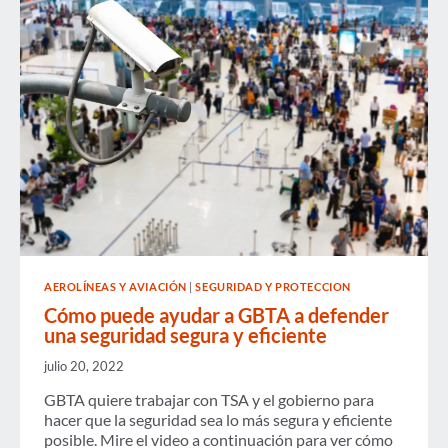
PASIÓN
A
LOS
MIEMBROS
DE
GBTA
SOBRE
LA
SEGURIDAD
EN
LOS
VIAJES
AEROLÍNEAS Y AVIACIÓN
|
SEGURIDAD Y PROTECCION
Cómo puede ayudar a GBTA a defender
una seguridad segura y eficiente
julio 20, 2022
GBTA quiere trabajar con TSA y el gobierno para
hacer que la seguridad sea lo más segura y eficiente
posible. Mire el video a continuación para ver cómo