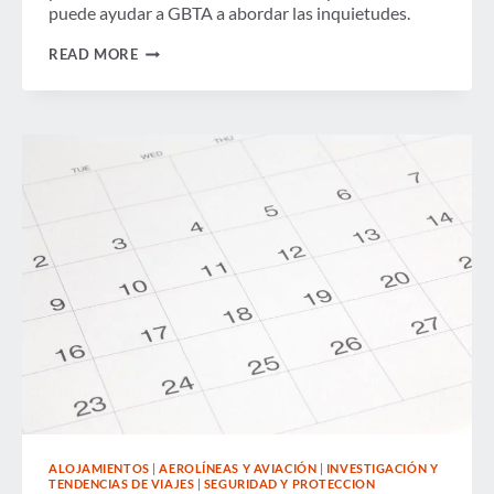
puede ayudar a GBTA a abordar las inquietudes.
CÓMO
READ MORE
PUEDE
AYUDAR
A
GBTA
A
DEFENDER
UNA
SEGURIDAD
SEGURA
Y
EFICIENTE
ALOJAMIENTOS
|
AEROLÍNEAS Y AVIACIÓN
|
INVESTIGACIÓN Y
TENDENCIAS DE VIAJES
|
SEGURIDAD Y PROTECCION