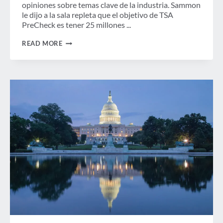
opiniones sobre temas clave de la industria. Sammon
le dijo a la sala repleta que el objetivo de TSA
PreCheck es tener 25 millones ...
EL
READ MORE
CMO
DE
LA
TSA
HABLA
SOBRE
LA
EXPANSIÓN
DE
LA
INSCRIPCIÓN
DE
TSA
PRECHECK
EN
UN
SIMPOSIO
LEGISLATIVO