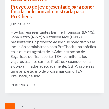
Proyecto de ley presentado para poner
fin a la inclusión administrada para
PreCheck
julio 20, 2022
Hoy, los representantes Bennie Thompson (D-MS),
John Katko (R-NY) y Kathleen Rice (D-NY)
presentaron un proyecto de ley que pondría fin a la
inclusión administrada para PreCheck, una práctica
en la que los agentes de la Administración de
Seguridad del Transporte (TSA) permiten a los
viajeros usar los carriles PreCheck cuando no han
sido examinados adecuadamente. GBTA, si bien es
un gran partidario de programas como TSA
PreCheck, ha sido...
PROYECTO
READ MORE
DE
LEY
PRESENTADO
PARA
PONER
Page
Next
1
2
FIN