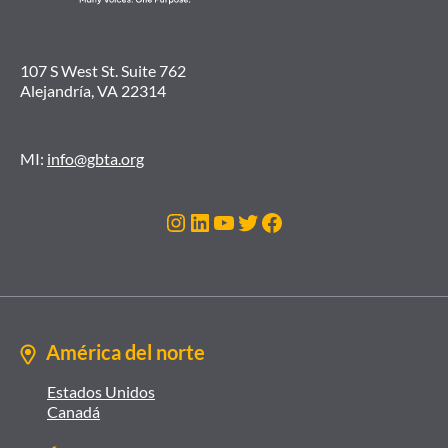
107 S West St. Suite 762
Alejandría, VA 22314
MI:
info@gbta.org
Instagram
LinkedIn
YouTube
Twitter
Facebook
América del norte
Estados Unidos
Canadá