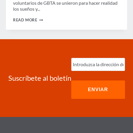
voluntarios de GBTA se unieron para hacer realidad
los sueños y...
GBTA
READ MORE
CARES:
DESEO
DE
RUEDAS
Ingrese
correo
electrónico
(Required)
Suscríbete al boletín